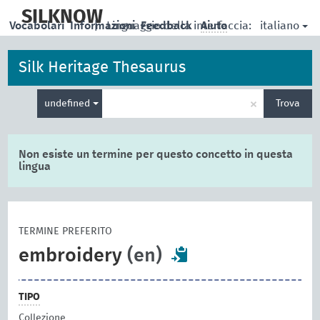
skip
to
SILKNOW
italiano
Vocabolari
Informazioni
|
Linguaggio della interfaccia:
Feedback
Aiuto
main
content
Silk Heritage Thesaurus
Inserisci
×
undefined
Trova
un
termine
per
la
Non esiste un termine per questo concetto in questa
ricerca
lingua
TERMINE PREFERITO
embroidery
(en)
TIPO
Collezione