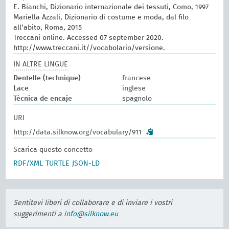
E. Bianchi, Dizionario internazionale dei tessuti, Como, 1997
Mariella Azzali, Dizionario di costume e moda, dal filo
all'abito, Roma, 2015
Treccani online. Accessed 07 september 2020.
http://www.treccani.it//vocabolario/versione.
IN ALTRE LINGUE
Dentelle (technique)
francese
Lace
inglese
Técnica de encaje
spagnolo
URI
http://data.silknow.org/vocabulary/911
Scarica questo concetto
RDF/XML
TURTLE
JSON-LD
Sentitevi liberi di collaborare e di inviare i vostri
suggerimenti a
info@silknow.eu