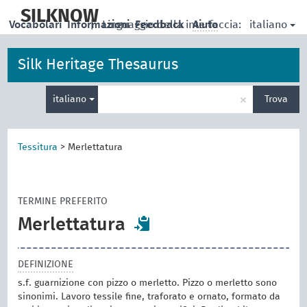
skip
to
SILKNOW
italiano
Vocabolari
Informazioni
|
Linguaggio della interfaccia:
Feedback
Aiuto
main
content
Silk Heritage Thesaurus
Inserisci
×
italiano
Trova
un
termine
per
la
Tessitura
>
Merlettatura
ricerca
TERMINE PREFERITO
Merlettatura
DEFINIZIONE
s.f. guarnizione con pizzo o merletto. Pizzo o merletto sono
sinonimi. Lavoro tessile fine, traforato e ornato, formato da