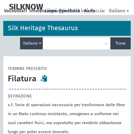
skip
to
SILKNOW
italiano
Vocabolari
Informazioni
|
Linguaggio della interfaccia:
Feedback
Aiuto
main
content
Silk Heritage Thesaurus
Inserisci
×
italiano
Trova
un
termine
per
la
TERMINE PREFERITO
ricerca
Filatura
DEFINIZIONE
s.f. Serie di operazioni necessarie per trasformare delle fibre
in un filato continuo resistente, omogeneo e uniforme nei
suoi caratteri fisici, ma sopratutto per renderlo abbastanza
lungo per poter essere lavorato.