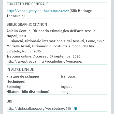
CONCETTO PIÙ GENERALE
http://vocab.getty.edu/aat/300239729
(Silk Heritage
Thesaurus)
BIBLIOGRAPHIC CITATION
Aniello Gentile, Dizionario etimologico dell'arte tessile,
Napoli, 1981
E. Bianchi, Dizionario internazionale dei tessuti, Como, 1997
Mariella Azzali, Dizionario di costume e moda, dal filo
all'abito, Roma, 2015
Treccani online. Accessed 07 september 2020.
http://www.treccani.it//vocabolario/versione.
IN ALTRE LINGUE
Filature de schappe
francese
(technique)
Spinning
inglese
Hilatura (hilo discontinuo)
spagnolo
URI
http://data.silknow.org/vocabulary/910