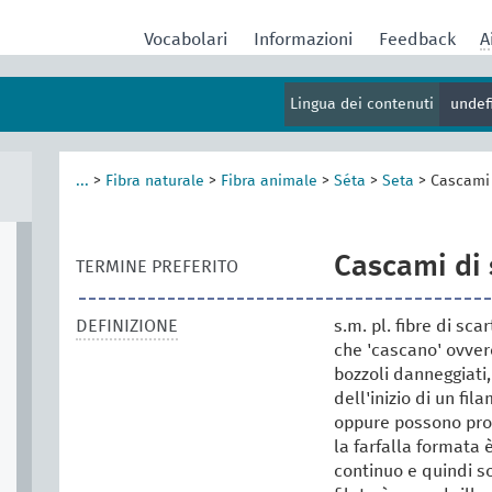
Vocabolari
Informazioni
Feedback
A
Lingua dei contenuti
undef
...
>
Fibra naturale
>
Fibra animale
>
Séta
>
Seta
>
Cascami 
Cascami di 
TERMINE PREFERITO
DEFINIZIONE
s.m. pl. fibre di sca
che 'cascano' ovve
bozzoli danneggiati
dell'inizio di un fi
oppure possono prov
la farfalla formata 
continuo e quindi s