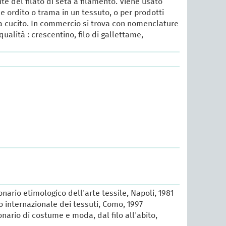
nte del filato di seta a filamento. Viene usato
 ordito o trama in un tessuto, o per prodotti
da cucito. In commercio si trova con nomenclature
ualità : crescentino, filo di gallettame,
ionario etimologico dell'arte tessile, Napoli, 1981
io internazionale dei tessuti, Como, 1997
ionario di costume e moda, dal filo all'abito,