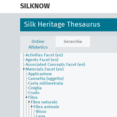
skip
to
SILKNOW
main
content
Silk Heritage Thesaurus
Ordine
Gerarchia
Alfabetico
Activities Facet (en)
Agents Facet (en)
Associated Concepts Facet (en)
Materials Facet (en)
Applicazione
Cannetta (oggetto)
Carta millimetrata
Ciniglia
Crudo
Fibra
Fibra naturale
Fibra animale
Bisso
Lana