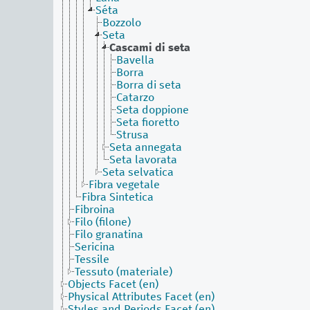
Séta
Bozzolo
Seta
Cascami di seta
Bavella
Borra
Borra di seta
Catarzo
Seta doppione
Seta fioretto
Strusa
Seta annegata
Seta lavorata
Seta selvatica
Fibra vegetale
Fibra Sintetica
Fibroina
Filo (filone)
Filo granatina
Sericina
Tessile
Tessuto (materiale)
Objects Facet (en)
Physical Attributes Facet (en)
Styles and Periods Facet (en)