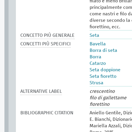
filato è meno brilla
principalmente come
come nastri e filo 
diverse secondo la q
fiorettino, ecc.
CONCETTO PIÙ GENERALE
Seta
CONCETTI PIÙ SPECIFICI
Bavella
Borra di seta
Borra
Catarzo
Seta doppione
Seta fioretto
Strusa
ALTERNATIVE LABEL
crescentino
filo di gallettame
fiorettino
BIBLIOGRAPHIC CITATION
Aniello Gentile, Diz
E. Bianchi, Dizionar
Mariella Azzali, Diz