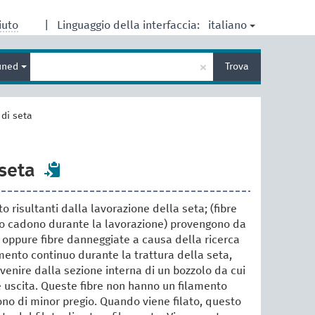
italiano
iuto
|
Linguaggio della interfaccia:
Inserisci
×
ined
Trova
un
termine
per
la
di seta
ricerca
seta
rto risultanti dalla lavorazione della seta; (fibre
ro cadono durante la lavorazione) provengono da
, oppure fibre danneggiate a causa della ricerca
lamento continuo durante la trattura della seta,
enire dalla sezione interna di un bozzolo da cui
è uscita. Queste fibre non hanno un filamento
ono di minor pregio. Quando viene filato, questo