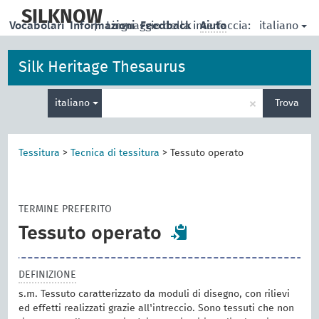
skip
to
SILKNOW
italiano
Vocabolari
Informazioni
|
Linguaggio della interfaccia:
Feedback
Aiuto
main
content
Silk Heritage Thesaurus
Inserisci
×
italiano
Trova
un
termine
per
la
Tessitura
>
Tecnica di tessitura
>
Tessuto operato
ricerca
TERMINE PREFERITO
Tessuto operato
DEFINIZIONE
s.m. Tessuto caratterizzato da moduli di disegno, con rilievi
ed effetti realizzati grazie all'intreccio. Sono tessuti che non