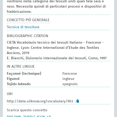
rientrano nella categoria dei tessuti uniti quali tela saia e
raso. Necessita quindi di particolari procesi e dispositivi di
frabbricazione.
CONCETTO PIÙ GENERALE
Tecnica di tessitura
BIBLIOGRAPHIC CITATION
CIETA Vocabolario tecnico dei tessuti Italiano - Francese -
Inglese. Lyon: Centre International d’Etude des Textiles
Anciens, 2019
E. Bianchi, Dizionario internazionale dei tessuti, Como, 1997
IN ALTRE LINGUE
Façonné (technique)
francese
Figured
inglese
Tejido labrado
spagnolo
URI
http://data.silknow.org/vocabulary/903
Scarica questo concetto