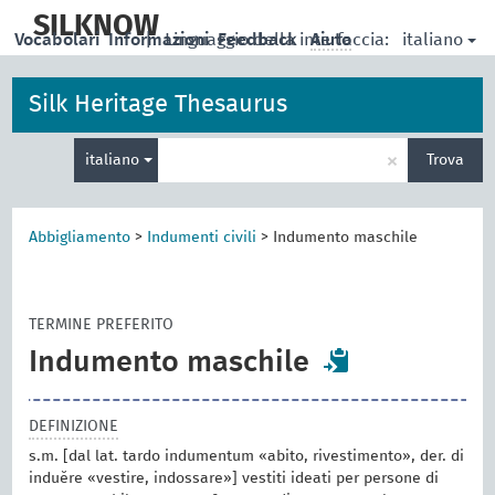
skip
to
SILKNOW
italiano
Vocabolari
Informazioni
|
Linguaggio della interfaccia:
Feedback
Aiuto
main
content
Silk Heritage Thesaurus
Inserisci
×
italiano
Trova
un
termine
per
la
Abbigliamento
>
Indumenti civili
>
Indumento maschile
ricerca
TERMINE PREFERITO
Indumento maschile
DEFINIZIONE
s.m. [dal lat. tardo indumentum «abito, rivestimento», der. di
induĕre «vestire, indossare»] vestiti ideati per persone di