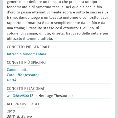
generico per definire un tessuto che presenta un tipo
fondamentale di armatura tessile, nel quale ciascun filo
d’ordito passa alternativamente sopra e sotto le successive
trame, dando luogo a un tessuto uniforme e compatto il cui
rapporto d’armatura è dato semplicemente da un filo e da
una trama; il tessuto stesso così ottenuto: t. di lino, di
cotone, di canapa, di iuta, di seta. Nel caso della seta è più
utilizzato il termine taffetà.
CONCETTO PIÙ GENERALE
Intreccio fondamentale
CONCETTI PIÙ SPECIFICI
Cammellotto
Cataluffa (tessuto)
Natté
CONCETTI RELAZIONATI
wd:Q5849500
(Silk Heritage Thesaurus)
ALTERNATIVE LABEL
2010
2018; G. Sergio