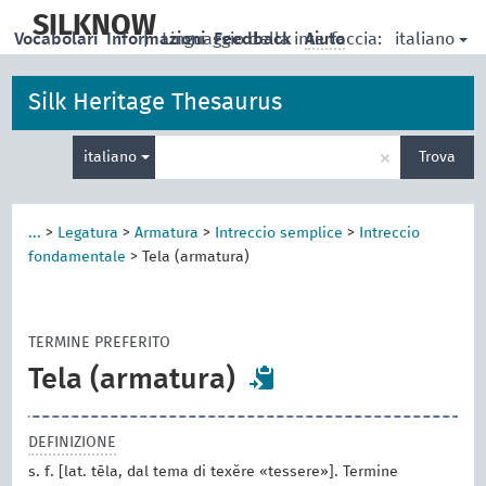
skip
to
SILKNOW
italiano
Vocabolari
Informazioni
|
Linguaggio della interfaccia:
Feedback
Aiuto
main
content
Silk Heritage Thesaurus
Inserisci
×
italiano
Trova
un
termine
per
la
...
>
Legatura
>
Armatura
>
Intreccio semplice
>
Intreccio
ricerca
fondamentale
>
Tela (armatura)
TERMINE PREFERITO
Tela (armatura)
DEFINIZIONE
s. f. [lat. tēla, dal tema di texĕre «tessere»]. Termine