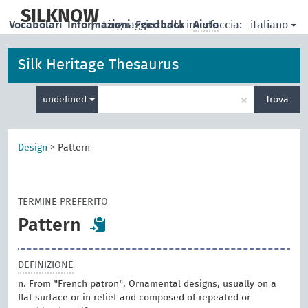
skip
to
SILKNOW
italiano
Vocabolari
Informazioni
|
Linguaggio della interfaccia:
Feedback
Aiuto
main
content
Silk Heritage Thesaurus
Inserisci
×
undefined
Trova
un
termine
per
la
Design
>
Pattern
ricerca
TERMINE PREFERITO
Pattern
DEFINIZIONE
n. From "French patron". Ornamental designs, usually on a
flat surface or in relief and composed of repeated or