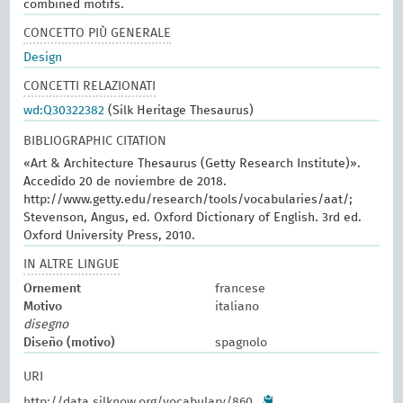
combined motifs.
CONCETTO PIÙ GENERALE
Design
CONCETTI RELAZIONATI
wd:Q30322382
(Silk Heritage Thesaurus)
BIBLIOGRAPHIC CITATION
«Art & Architecture Thesaurus (Getty Research Institute)».
Accedido 20 de noviembre de 2018.
http://www.getty.edu/research/tools/vocabularies/aat/;
Stevenson, Angus, ed. Oxford Dictionary of English. 3rd ed.
Oxford University Press, 2010.
IN ALTRE LINGUE
Ornement
francese
Motivo
italiano
disegno
Diseño (motivo)
spagnolo
URI
http://data.silknow.org/vocabulary/860