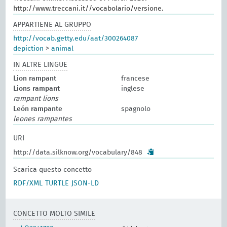
http://www.treccani.it//vocabolario/versione.
APPARTIENE AL GRUPPO
http://vocab.getty.edu/aat/300264087
depiction
>
animal
IN ALTRE LINGUE
Lion rampant
francese
Lions rampant
inglese
rampant lions
León rampante
spagnolo
leones rampantes
URI
http://data.silknow.org/vocabulary/848
Scarica questo concetto
RDF/XML
TURTLE
JSON-LD
CONCETTO MOLTO SIMILE