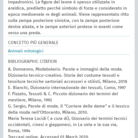
impadronirsi. La figura del leone è spesso utilizzata in
araldica, prediletto perchè simbolo di forza e considerato in
epoca medioevale re degli animali. Viene rappresentato ritto
sulla zampa posteriore sinistra, con la zampa posteriore
destra alzata, e le zampe anteriori protese in avanti come
verso una preda.
CONCETTO PIÙ GENERALE
Animali mitologici
BIBLIOGRAPHIC CITATION
A. Donnanno, Modabolario. Parole e immagini della moda.
Dizionario tecnico-creativo. Storia del costume tessuti e
tessitura tecniche sartoriali accessori e stilisti, Milano, 2018
E. Bianchi, Dizionario internazionale dei tessuti, Como, 1997
F. Pizzato, Tessuti & C. Piccolo dizionario dei termini del
mestiere, Milano, 1992
G. Sergio, Parole di moda. Il "Corriere delle dame" e il lessico
della moda nell'Ottocento, Milano, 2010.
Maria Teresa Lucidi ( a cura di), Glossario dei termini tecnici
occidentali, cinesi e giapponesi, in La seta e la sua via,
Roma, 1994
Treccani online. Accessed 01 March 2020.