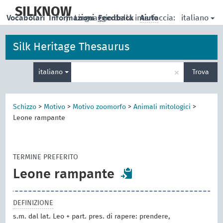
skip
to
SILKNOW
italiano
Vocabolari
Informazioni
|
Linguaggio della interfaccia:
Feedback
Aiuto
main
content
Silk Heritage Thesaurus
Inserisci
×
italiano
Trova
un
termine
per
la
Schizzo
>
Motivo
>
Motivo zoomorfo
>
Animali mitologici
>
ricerca
Leone rampante
TERMINE PREFERITO
Leone rampante
DEFINIZIONE
s.m. dal lat. Leo + part. pres. di rapere: prendere,