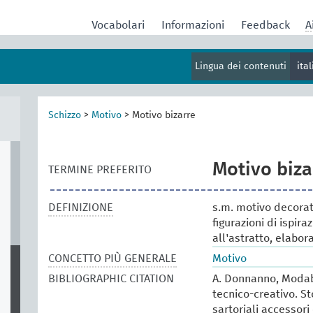
Vocabolari
Informazioni
Feedback
A
Lingua dei contenuti
ita
Schizzo
>
Motivo
>
Motivo bizarre
Motivo biza
TERMINE PREFERITO
DEFINIZIONE
s.m. motivo decorati
figurazioni di ispir
all'astratto, elabo
CONCETTO PIÙ GENERALE
Motivo
BIBLIOGRAPHIC CITATION
A. Donnanno, Modabo
tecnico-creativo. St
sartoriali accessori 