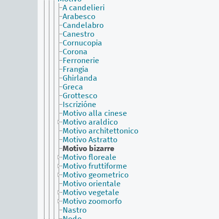
A candelieri
Arabesco
Candelabro
Canestro
Cornucopia
Corona
Ferronerie
Frangia
Ghirlanda
Greca
Grottesco
Iscrizióne
Motivo alla cinese
Motivo araldico
Motivo architettonico
Motivo Astratto
Motivo bizarre
Motivo floreale
Motivo fruttiforme
Motivo geometrico
Motivo orientale
Motivo vegetale
Motivo zoomorfo
Nastro