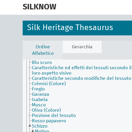
skip
Activities Facet (en)
to
SILKNOW
Agents Facet (en)
main
Associated Concepts Facet (en)
content
Materials Facet (en)
Objects Facet (en)
Silk Heritage Thesaurus
Physical Attributes Facet (en)
Area ornamentale
Aurora
Azzurro Imperiale
Ordine
Gerarchia
Blu di Prussia
Alfabetico
Blu di Sassonia
Blu scuro
Caratteristiche ed effetti dei tessuti secondo il
loro aspetto visivo
Caratteristiche secondo modifiche del tessuto
Crèmisi (Colore)
Fregio
Garanza
Isabela
Musco
Oliva (Colore)
Porzione del tessuto
Rosso papavero
Schizzo
Motivo