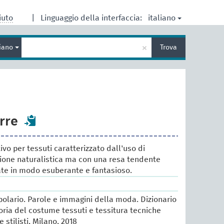
italiano
iuto
|
Linguaggio della interfaccia:
Inserisci
×
liano
Trova
un
termine
per
la
ricerca
rre
vo per tessuti caratterizzato dall'uso di
azione naturalistica ma con una resa tendente
rate in modo esuberante e fantasioso.
lario. Parole e immagini della moda. Dizionario
oria del costume tessuti e tessitura tecniche
e stilisti, Milano, 2018