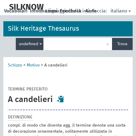
skip
to
SILKNOW
italiano
Vocabolari
Informazioni
|
Linguaggio della interfaccia:
Feedback
Aiuto
main
content
Silk Heritage Thesaurus
Inserisci
×
undefined
Trova
un
termine
per
la
Schizzo
>
Motivo
>
A candelieri
ricerca
TERMINE PREFERITO
A candelieri
DEFINIZIONE
compl. di modo che diventa agg. il termine denota una sorta
di decorazione ornamentale, solitamente utilizzata in