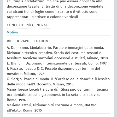
scultura e architettura, ma che può essere applicata alla
decorazione tessile. Si tratta di una decorazione vegetale in
cui alcuni tipi di foglie come l'acanto o il viticcio sono
rappresentati in strisce o colonne verticali
CONCETTO PIÙ GENERALE
Motivo
BIBLIOGRAPHIC CITATION
A. Donnanno, Modabolario. Parole e immagini della moda.
Dizionario tecnico-creativo. Storia del costume tessuti e
tessitura tecniche sartoriali accessori e stilisti, Milano, 2018
E. Bianchi, Dizionario internazionale dei tessuti, Como, 1997
F. Pizzato, Tessuti & C. Piccolo dizionario dei termini del
mestiere, Milano, 1992
G. Sergio, Parole di moda. Il "Corriere delle dame" e il lessico
della moda nell'Ottocento, Milano, 2010.
Maria Teresa Lucidi ( a cura di), Glossario dei termini tecnici
occidentali, cinesi e giapponesi, in La seta e la sua via,
Roma, 1994
Mariella Azzali, Dizionario di costume e moda, dal filo
all'abito, Roma, 2015