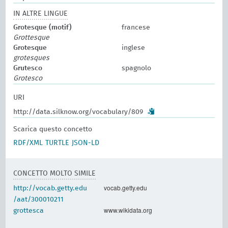
IN ALTRE LINGUE
Grotesque (motif)
francese
Grottesque
Grotesque
inglese
grotesques
Grutesco
spagnolo
Grotesco
URI
http://data.silknow.org/vocabulary/809
Scarica questo concetto
RDF/XML
TURTLE
JSON-LD
CONCETTO MOLTO SIMILE
vocab.getty.edu
http://vocab.getty.edu
/aat/300010211
www.wikidata.org
grottesca