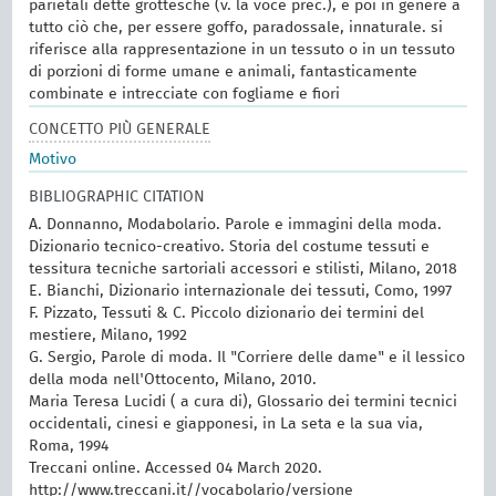
parietali dette grottesche (v. la voce prec.), e poi in genere a
tutto ciò che, per essere goffo, paradossale, innaturale. si
riferisce alla rappresentazione in un tessuto o in un tessuto
di porzioni di forme umane e animali, fantasticamente
combinate e intrecciate con fogliame e fiori
CONCETTO PIÙ GENERALE
Motivo
BIBLIOGRAPHIC CITATION
A. Donnanno, Modabolario. Parole e immagini della moda.
Dizionario tecnico-creativo. Storia del costume tessuti e
tessitura tecniche sartoriali accessori e stilisti, Milano, 2018
E. Bianchi, Dizionario internazionale dei tessuti, Como, 1997
F. Pizzato, Tessuti & C. Piccolo dizionario dei termini del
mestiere, Milano, 1992
G. Sergio, Parole di moda. Il "Corriere delle dame" e il lessico
della moda nell'Ottocento, Milano, 2010.
Maria Teresa Lucidi ( a cura di), Glossario dei termini tecnici
occidentali, cinesi e giapponesi, in La seta e la sua via,
Roma, 1994
Treccani online. Accessed 04 March 2020.
http://www.treccani.it//vocabolario/versione