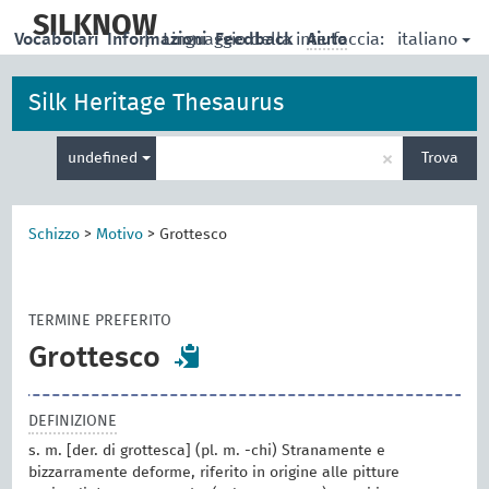
skip
to
SILKNOW
italiano
Vocabolari
Informazioni
|
Linguaggio della interfaccia:
Feedback
Aiuto
main
content
Silk Heritage Thesaurus
Inserisci
×
undefined
Trova
un
termine
per
la
Schizzo
>
Motivo
>
Grottesco
ricerca
TERMINE PREFERITO
Grottesco
DEFINIZIONE
s. m. [der. di grottesca] (pl. m. -chi) Stranamente e
bizzarramente deforme, riferito in origine alle pitture