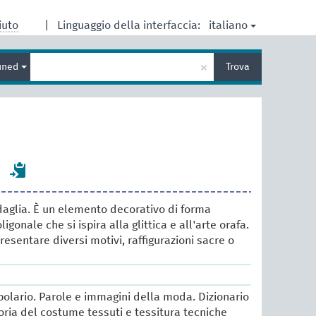
italiano
iuto
|
Linguaggio della interfaccia:
Inserisci
×
ined
Trova
un
termine
per
la
ricerca
e
daglia. È un elemento decorativo di forma
ligonale che si ispira alla glittica e all'arte orafa.
resentare diversi motivi, raffigurazioni sacre o
lario. Parole e immagini della moda. Dizionario
oria del costume tessuti e tessitura tecniche