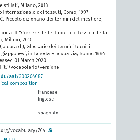
e stilisti, Milano, 2018
io internazionale dei tessuti, Como, 1997
 C. Piccolo dizionario dei termini del mestiere,
 moda. Il "Corriere delle dame" e il lessico della
, Milano, 2010.
 a cura di), Glossario dei termini tecnici
e giapponesi, in La seta e la sua via, Roma, 1994
cessed 01 March 2020.
.it//vocabolario/versione
.edu/aat/300264087
ical composition
francese
inglese
spagnolo
w.org/vocabulary/764
SON-LD