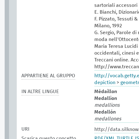
sartoriali accessori 
E. Bianchi, Dizionar
F. Pizzato, Tessuti &
Milano, 1992
G. Sergio, Parole di
moda nell'Ottocento
Maria Teresa Lucidi (
occidentali, cinesi 
Treccani online. Ac
http://www.treccani
APPARTIENE AL GRUPPO
http://vocab.getty
depiction
>
geometr
IN ALTRE LINGUE
Médaillon
Medallion
medallions
Medallón
medallones
URI
http://data.silkno
Scarica questo concetto
RDF/XML
TURTLE
J