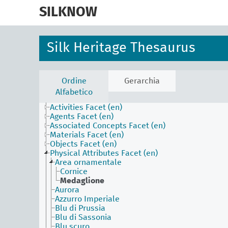
skip
to
SILKNOW
main
content
Silk Heritage Thesaurus
Ordine
Gerarchia
Alfabetico
Activities Facet (en)
Agents Facet (en)
Associated Concepts Facet (en)
Materials Facet (en)
Objects Facet (en)
Physical Attributes Facet (en)
Area ornamentale
Cornice
Medaglione
Aurora
Azzurro Imperiale
Blu di Prussia
Blu di Sassonia
Blu scuro