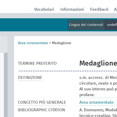
Vocabolari
Informazioni
Feedback
A
Lingua dei contenuti
undef
Area ornamentale
>
Medaglione
Medaglion
TERMINE PREFERITO
DEFINIZIONE
s.m. accresc. di Me
circolare, ovale o po
Al suo interno può p
profane.
CONCETTO PIÙ GENERALE
Area ornamentale
BIBLIOGRAPHIC CITATION
A. Donnanno, Modabo
tecnico-creativo. St