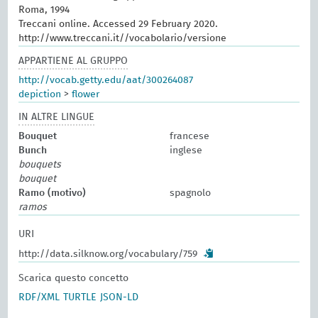
Roma, 1994
Treccani online. Accessed 29 February 2020.
http://www.treccani.it//vocabolario/versione
APPARTIENE AL GRUPPO
http://vocab.getty.edu/aat/300264087
depiction
>
flower
IN ALTRE LINGUE
Bouquet
francese
Bunch
inglese
bouquets
bouquet
Ramo (motivo)
spagnolo
ramos
URI
http://data.silknow.org/vocabulary/759
Scarica questo concetto
RDF/XML
TURTLE
JSON-LD