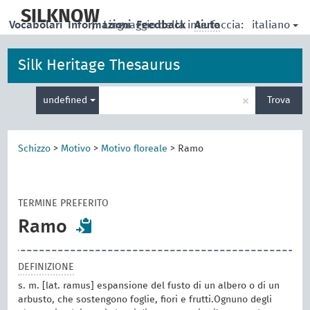
skip
to
SILKNOW
italiano
Vocabolari
Informazioni
|
Linguaggio della interfaccia:
Feedback
Aiuto
main
content
Silk Heritage Thesaurus
Inserisci
×
undefined
Trova
un
termine
per
la
Schizzo
>
Motivo
>
Motivo floreale
>
Ramo
ricerca
TERMINE PREFERITO
Ramo
DEFINIZIONE
s. m. [lat. ramus] espansione del fusto di un albero o di un
arbusto, che sostengono foglie, fiori e frutti.Ognuno degli