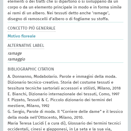
elementi o dei tratti che si dipartono o si sviluppano da un
corpo o da un elemento principale in modo e in forma simile
ai rami di un albero. Nei tessuti detto anche 'ramage',
disegno di ramoscelli d'albero o di fogliame su stoffa.
CONCETTO PIÙ GENERALE
Motivo floreale
ALTERNATIVE LABEL
ramage
ramaggio
BIBLIOGRAPHIC CITATION
A. Donnanno, Modabolario. Parole e immagini della moda.
Dizionario tecnico-creativo. Storia del costume tessuti e
tessitura tecniche sartoriali accessori e stilisti, Milano, 2018
E. Bianchi, Dizionario internazionale dei tessuti, Como, 1997
F. Pizzato, Tessuti & C. Piccolo dizionario dei termini del
mestiere, Milano, 1992
G. Sergio, Parole di moda. Il "Corriere delle dame" e il lessico
della moda nell'Ottocento, Milano, 2010.
Maria Teresa Lucidi ( a cura di), Glossario dei termini tecnici
occidentali, cinesi e giapponesi, in La seta e la sua via,