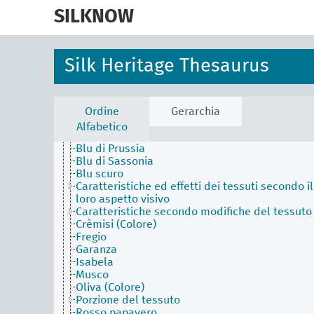
skip
to
SILKNOW
main
Activities Facet (en)
content
Agents Facet (en)
Associated Concepts Facet (en)
Silk Heritage Thesaurus
Materials Facet (en)
Objects Facet (en)
Physical Attributes Facet (en)
Area ornamentale
Ordine
Gerarchia
Aurora
Alfabetico
Azzurro Imperiale
Blu di Prussia
Blu di Sassonia
Blu scuro
Caratteristiche ed effetti dei tessuti secondo il
loro aspetto visivo
Caratteristiche secondo modifiche del tessuto
Crèmisi (Colore)
Fregio
Garanza
Isabela
Musco
Oliva (Colore)
Porzione del tessuto
Rosso papavero