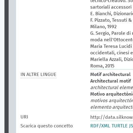
tecnico-creativo. St
sartoriali accessori 
E. Bianchi, Dizionar
F. Pizzato, Tessuti &
Milano, 1992
G. Sergio, Parole di
moda nell'Ottocento
Maria Teresa Lucidi (
occidentali, cinesi 
Mariella Azzali, Diz
Roma, 2015
IN ALTRE LINGUE
Motif architectural
Architectural motif
architectural elem
Motivo arquitectóni
motivos arquitectó
elemento arquitect
URI
http://data.silknow
Scarica questo concetto
RDF/XML
TURTLE
J