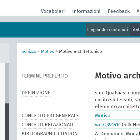
Vocabolari
Informazioni
Feedback
A
Lingua dei contenuti
ita
Schizzo
>
Motivo
>
Motivo architettonico
Motivo arch
TERMINE PREFERITO
DEFINIZIONE
s.m. Qualsiasi comp
cucito su tessuti, st
elemento architett
CONCETTO PIÙ GENERALE
Motivo
CONCETTI RELAZIONATI
wd:Q391414
(Silk He
BIBLIOGRAPHIC CITATION
A. Donnanno, Modabo