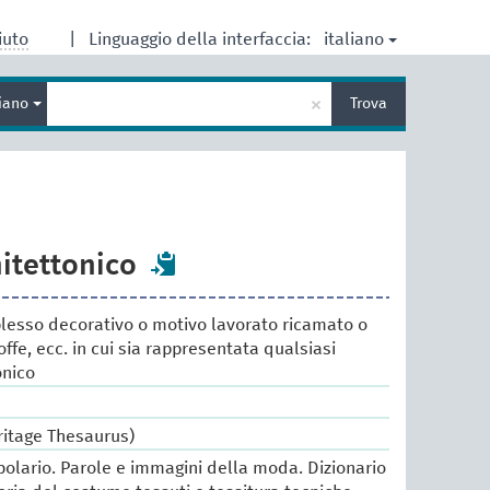
italiano
iuto
|
Linguaggio della interfaccia:
Inserisci
×
liano
Trova
un
termine
per
la
ricerca
itettonico
lesso decorativo o motivo lavorato ricamato o
offe, ecc. in cui sia rappresentata qualsiasi
onico
ritage Thesaurus)
lario. Parole e immagini della moda. Dizionario