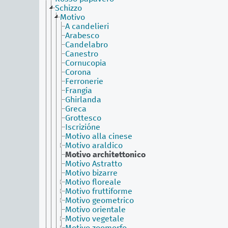
Schizzo
Motivo
A candelieri
Arabesco
Candelabro
Canestro
Cornucopia
Corona
Ferronerie
Frangia
Ghirlanda
Greca
Grottesco
Iscrizióne
Motivo alla cinese
Motivo araldico
Motivo architettonico
Motivo Astratto
Motivo bizarre
Motivo floreale
Motivo fruttiforme
Motivo geometrico
Motivo orientale
Motivo vegetale