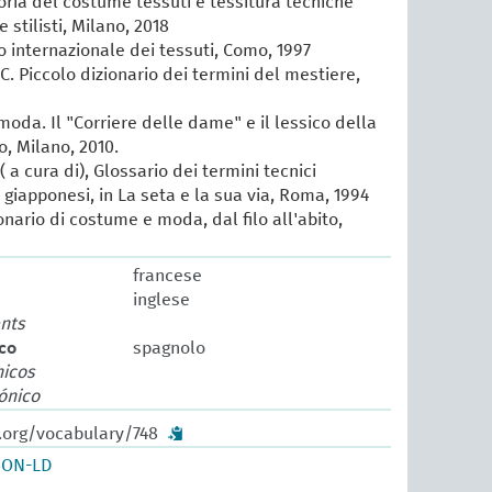
oria del costume tessuti e tessitura tecniche
e stilisti, Milano, 2018
io internazionale dei tessuti, Como, 1997
 C. Piccolo dizionario dei termini del mestiere,
 moda. Il "Corriere delle dame" e il lessico della
, Milano, 2010.
 a cura di), Glossario dei termini tecnici
e giapponesi, in La seta e la sua via, Roma, 1994
ionario di costume e moda, dal filo all'abito,
francese
inglese
ents
co
spagnolo
nicos
ónico
.org/vocabulary/748
SON-LD