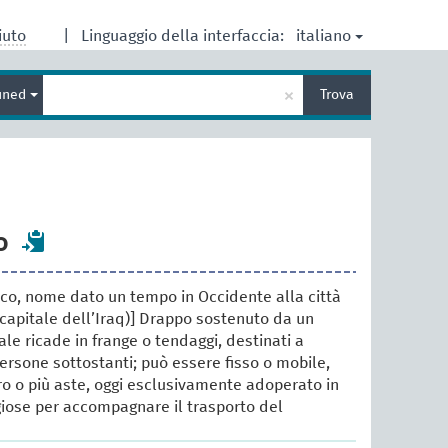
italiano
iuto
|
Linguaggio della interfaccia:
Inserisci
×
ined
Trova
un
termine
per
la
ricerca
o
acco, nome dato un tempo in Occidente alla città
capitale dell’Iraq)] Drappo sostenuto da un
uale ricade in frange o tendaggi, destinati a
ersone sottostanti; può essere fisso o mobile,
o o più aste, oggi esclusivamente adoperato in
igiose per accompagnare il trasporto del