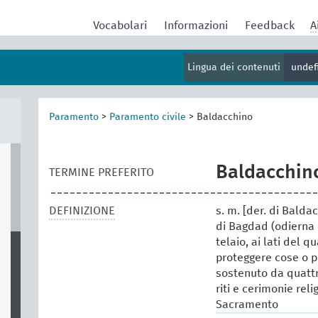
Vocabolari
Informazioni
Feedback
A
Lingua dei contenuti
undef
Paramento
>
Paramento civile
>
Baldacchino
Baldacchin
TERMINE PREFERITO
DEFINIZIONE
s. m. [der. di Bald
di Bagdad (odierna 
telaio, ai lati del q
proteggere cose o p
sostenuto da quattr
riti e cerimonie rel
Sacramento