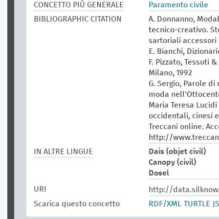
CONCETTO PIÙ GENERALE
Paramento civile
BIBLIOGRAPHIC CITATION
A. Donnanno, Modabo
tecnico-creativo. St
sartoriali accessori 
E. Bianchi, Dizionar
F. Pizzato, Tessuti &
Milano, 1992
G. Sergio, Parole di
moda nell'Ottocento
Maria Teresa Lucidi (
occidentali, cinesi 
Treccani online. Ac
http://www.treccani
IN ALTRE LINGUE
Dais (objet civil)
Canopy (civil)
Dosel
URI
http://data.silknow
Scarica questo concetto
RDF/XML
TURTLE
J