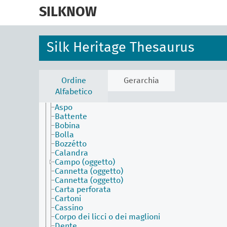
skip
to
SILKNOW
main
Activities Facet (en)
content
Agents Facet (en)
Associated Concepts Facet (en)
Silk Heritage Thesaurus
Materials Facet (en)
Objects Facet (en)
Abbigliamento
Ago del telaio Jacquard
Ordine
Gerarchia
Arcata
Alfabetico
Arredamento
Aspo
Battente
Bobina
Bolla
Bozzétto
Calandra
Campo (oggetto)
Cannetta (oggetto)
Cannetta (oggetto)
Carta perforata
Cartoni
Cassino
Corpo dei licci o dei maglioni
Dente