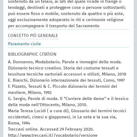
sostenuto da un telaio, ai lati del quale ricade in frange o
tendaggi, destinati a proteggere cose o persone sottostanti;
può essere fisso o mobile, sostenuto da quattro o più aste,
oggi esclusivamente adoperato in riti e cerimonie religiose
per accompagnare il trasporto del Sacramento
CONCETTO PIÙ GENERALE
Paramento civile
BIBLIOGRAPHIC CITATION
A. Donnanno, Modabolario. Parole e immagini della moda.
Dizionario tecnico-creativo. Storia del costume tessuti e
tessitura tecniche sartoriali accessori e stilisti, Milano, 2018
E. Bianchi, Dizionario internazionale dei tessuti, Como, 1997
F. Pizzato, Tessuti & C. Piccolo dizionario dei termini del
mestiere, Milano, 1992
G. Sergio, Parole di moda. Il "Corriere delle dame" e il lessico
della moda nell'Ottocento, Milano, 2010.
Maria Teresa Lucidi ( a cura di), Glossario dei termini tecnici
occidentali, cinesi e giapponesi, in La seta e la sua via,
Roma, 1994
Treccani online. Accessed 29 February 2020.
http://www.treccani.it//vocabolario/versione