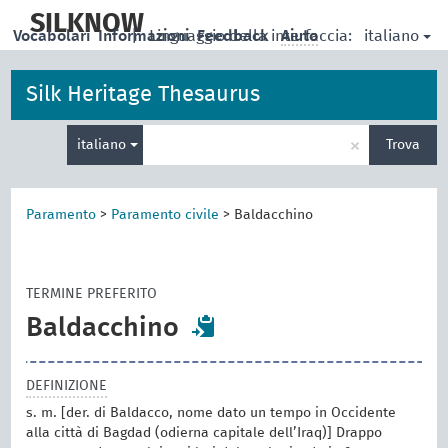
skip
to
SILKNOW
italiano
Vocabolari
Informazioni
|
Linguaggio della interfaccia:
Feedback
Aiuto
main
content
Silk Heritage Thesaurus
Inserisci
×
italiano
Trova
un
termine
per
la
Paramento
>
Paramento civile
>
Baldacchino
ricerca
TERMINE PREFERITO
Baldacchino
DEFINIZIONE
s. m. [der. di Baldacco, nome dato un tempo in Occidente
alla città di Bagdad (odierna capitale dell’Iraq)] Drappo