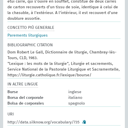
étui carré, qui s'ouvre en soufflet, constitué de deux carrés
de carton recouverts d'un tissu de soie, identique à celui de
la chasuble, à l'extérieur. A l'intérieur, il est recouvert d'une
doublure assortie.
CONCETTO PIÙ GENERALE
Parements liturgiques
BIBLIOGRAPHIC CITATION
Dom Robert Le Gall, Dictionnaire de liturgie, Chambray-lès-
Tours, CLD, 1983.
"Lexique : les mots de la liturgie", Liturgie et sacrements,
Service National de la Pastorale Liturgique et Sacramentelle,
https://liturgie.catholique.fr/lexique/bourse/
IN ALTRE LINGUE
Burse
inglese
Borsa del corporale
italiano
Bolsa de corporales
spagnolo
URI
http://data.silknow.org/vocabulary/735