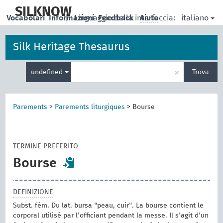
skip
to
SILKNOW
italiano
Vocabolari
Informazioni
|
Linguaggio della interfaccia:
Feedback
Aiuto
main
content
Silk Heritage Thesaurus
Inserisci
×
undefined
Trova
un
termine
per
la
Parements
>
Parements liturgiques
>
Bourse
ricerca
TERMINE PREFERITO
Bourse
DEFINIZIONE
Subst. fém. Du lat. bursa "peau, cuir". La bourse contient le
corporal utilisé par l'officiant pendant la messe. Il s'agit d'un