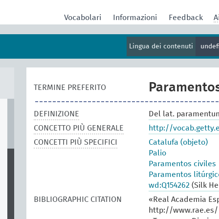
Vocabolari
Informazioni
Feedback
A
Lingua dei contenuti
undef
Paramento
TERMINE PREFERITO
DEFINIZIONE
Del lat. paramentum
CONCETTO PIÙ GENERALE
http://vocab.getty
CONCETTI PIÙ SPECIFICI
Catalufa (objeto)
Palio
Paramentos civiles
Paramentos litúrgic
wd:Q154262
(Silk He
BIBLIOGRAPHIC CITATION
«Real Academia Esp
http://www.rae.es/