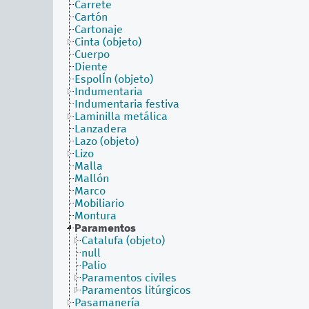
Carrete
Cartón
Cartonaje
Cinta (objeto)
Cuerpo
Diente
EspolÍn (objeto)
Indumentaria
Indumentaria festiva
Laminilla metálica
Lanzadera
Lazo (objeto)
Lizo
Malla
Mallón
Marco
Mobiliario
Montura
Paramentos
Catalufa (objeto)
null
Palio
Paramentos civiles
Paramentos litúrgicos
Pasamanería