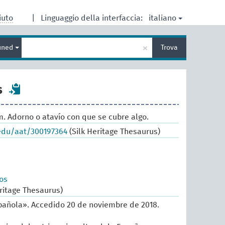
italiano
iuto
|
Linguaggio della interfaccia:
Inserisci
×
ined
Trova
un
termine
per
la
s
ricerca
. Adorno o atavío con que se cubre algo.
.edu/aat/300197364
(Silk Heritage Thesaurus)
os
ritage Thesaurus)
añola». Accedido 20 de noviembre de 2018.