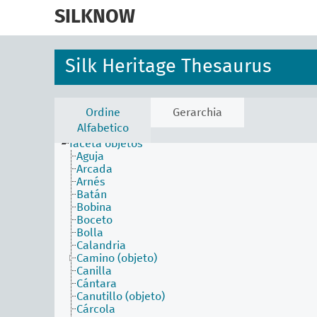
skip
to
SILKNOW
main
content
Silk Heritage Thesaurus
faceta actividades
faceta agentes
faceta atributos físicos
faceta conceptos asociados
Ordine
Gerarchia
faceta estilos y periodos
Alfabetico
faceta materiales
faceta objetos
Aguja
Arcada
Arnés
Batán
Bobina
Boceto
Bolla
Calandria
Camino (objeto)
Canilla
Cántara
Canutillo (objeto)
Cárcola