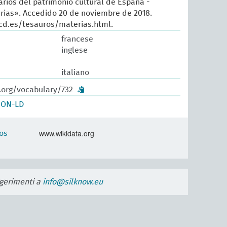
arios del patrimonio cultural de España -
rias». Accedido 20 de noviembre de 2018.
cd.es/tesauros/materias.html.
francese
inglese
italiano
.org/vocabulary/732
SON-LD
www.wikidata.org
os
uggerimenti a
info@silknow.eu