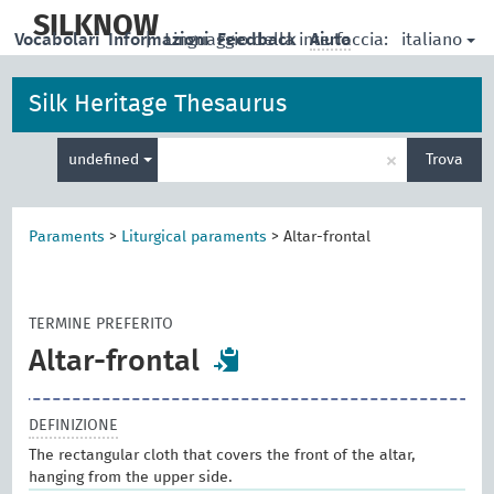
skip
to
SILKNOW
italiano
Vocabolari
Informazioni
|
Linguaggio della interfaccia:
Feedback
Aiuto
main
content
Silk Heritage Thesaurus
Inserisci
×
undefined
Trova
un
termine
per
la
Paraments
>
Liturgical paraments
>
Altar-frontal
ricerca
TERMINE PREFERITO
Altar-frontal
DEFINIZIONE
The rectangular cloth that covers the front of the altar,
hanging from the upper side.