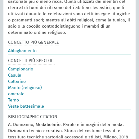
sartoriale più o meno ricca. Quelli utilizzati dai membri del
clero al di fuori dei riti sono detti abiti acclesiastici; quelli
utilizzati durante le celebrazioni sono detti insegne liturgiche
o paramenti sacri; mentre gli abiti religiosi, come la tunica, il
saio o la cocolla contraddistinguono i membri di un
determinato ordine religioso.
CONCETTO PIÙ GENERALE
Abbigliamento
CONCETTI PIÙ SPECIFICI
Campionario
Casula
Collarino
Manto (religioso)
omerale
Terno
Veste battesimale
BIBLIOGRAPHIC CITATION
A. Donnanno, Modabolario. Parole e immagini della moda.
Dizionario tecnico-creativo. Storia del costume tessuti e
tessitura tecniche sartoriali accessori e stilisti, Milano, 2018