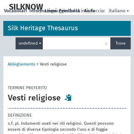
skip
to
SILKNOW
italiano
Vocabolari
Informazioni
|
Linguaggio della interfaccia:
Feedback
Aiuto
main
content
Silk Heritage Thesaurus
Inserisci
×
undefined
Trova
un
termine
per
la
Abbigliamento
>
Vesti religiose
ricerca
TERMINE PREFERITO
Vesti religiose
DEFINIZIONE
s.f. pl. Indumenti usati nei riti religiosi. Questi possono
essere di diversa tipologia secondo l'uso e di foggia