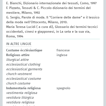
E. Bianchi, Dizionario internazionale dei tessuti, Como, 1997
F. Pizzato, Tessuti & C. Piccolo dizionario dei termini del
mestiere, Milano, 1992
G. Sergio, Parole di moda. Il "Corriere delle dame" e il lessico
della moda nell'Ottocento, Milano, 2010.
Maria Teresa Lucidi ( a cura di), Glossario dei termini tecnici
occidentali, cinesi e giapponesi, in La seta e la sua via,
Roma, 1994
IN ALTRE LINGUE
Costume écclésiastique
francese
Religious attire
inglese
liturgical attire
ecclesiastical clothing
ecclesiastical garments
church vestment
ecclesiastical costume
church costume
Indumentaria religiosa
spagnolo
vestimenta religiosa
vestidura litúrgica
vestidura religiosa