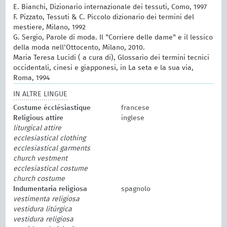
E. Bianchi, Dizionario internazionale dei tessuti, Como, 1997
F. Pizzato, Tessuti & C. Piccolo dizionario dei termini del
mestiere, Milano, 1992
G. Sergio, Parole di moda. Il "Corriere delle dame" e il lessico
della moda nell'Ottocento, Milano, 2010.
Maria Teresa Lucidi ( a cura di), Glossario dei termini tecnici
occidentali, cinesi e giapponesi, in La seta e la sua via,
Roma, 1994
IN ALTRE LINGUE
Costume écclésiastique
francese
Religious attire
inglese
liturgical attire
ecclesiastical clothing
ecclesiastical garments
church vestment
ecclesiastical costume
church costume
Indumentaria religiosa
spagnolo
vestimenta religiosa
vestidura litúrgica
vestidura religiosa