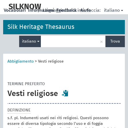
skip
to
SILKNOW
italiano
Vocabolari
Informazioni
|
Linguaggio della interfaccia:
Feedback
Aiuto
main
content
Silk Heritage Thesaurus
Inserisci
×
italiano
Trova
un
termine
per
la
Abbigliamento
>
Vesti religiose
ricerca
TERMINE PREFERITO
Vesti religiose
DEFINIZIONE
s.f. pl. Indumenti usati nei riti religiosi. Questi possono
essere di diversa tipologia secondo l'uso e di foggia