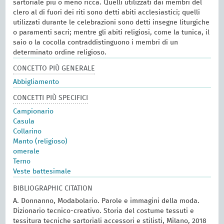
sartoriale più o meno ricca. Quelli utilizzati dai membri del
clero al di fuori dei riti sono detti abiti acclesiastici; quelli
utilizzati durante le celebrazioni sono detti insegne liturgiche
o paramenti sacri; mentre gli abiti religiosi, come la tunica, il
saio o la cocolla contraddistinguono i membri di un
determinato ordine religioso.
CONCETTO PIÙ GENERALE
Abbigliamento
CONCETTI PIÙ SPECIFICI
Campionario
Casula
Collarino
Manto (religioso)
omerale
Terno
Veste battesimale
BIBLIOGRAPHIC CITATION
A. Donnanno, Modabolario. Parole e immagini della moda.
Dizionario tecnico-creativo. Storia del costume tessuti e
tessitura tecniche sartoriali accessori e stilisti, Milano, 2018