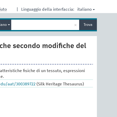
italiano
iuto
|
Linguaggio della interfaccia:
Inserisci
×
liano
Trova
un
termine
per
la
iche secondo modifiche del
ricerca
atteristiche fisiche di un tessuto, espressioni
le.
.edu/aat/300389722
(Silk Heritage Thesaurus)