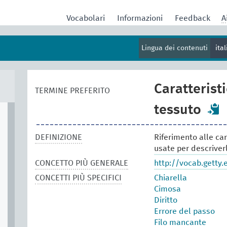
Vocabolari
Informazioni
Feedback
A
Lingua dei contenuti
ita
Caratterist
TERMINE PREFERITO
tessuto
DEFINIZIONE
Riferimento alle car
usate per descriver
CONCETTO PIÙ GENERALE
http://vocab.getty
CONCETTI PIÙ SPECIFICI
Chiarella
Cimosa
Diritto
Errore del passo
Filo mancante