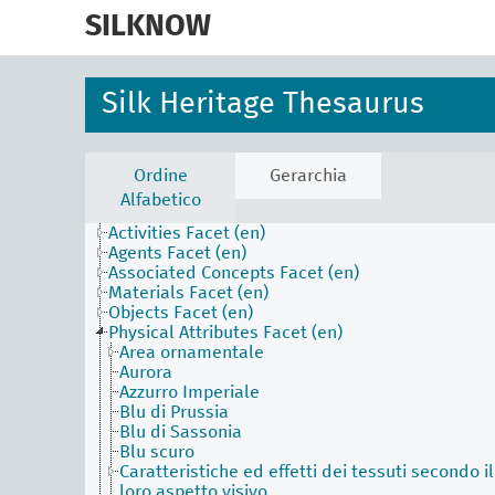
skip
to
SILKNOW
main
content
Silk Heritage Thesaurus
Ordine
Gerarchia
Alfabetico
Activities Facet (en)
Agents Facet (en)
Associated Concepts Facet (en)
Materials Facet (en)
Objects Facet (en)
Physical Attributes Facet (en)
Area ornamentale
Aurora
Azzurro Imperiale
Blu di Prussia
Blu di Sassonia
Blu scuro
Caratteristiche ed effetti dei tessuti secondo il
loro aspetto visivo