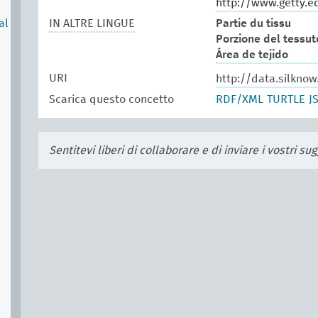
http://www.getty.e
al
IN ALTRE LINGUE
Partie du tissu
Porzione del tessut
Área de tejido
URI
http://data.silkno
Scarica questo concetto
RDF/XML
TURTLE
J
Sentitevi liberi di collaborare e di inviare i vostri s