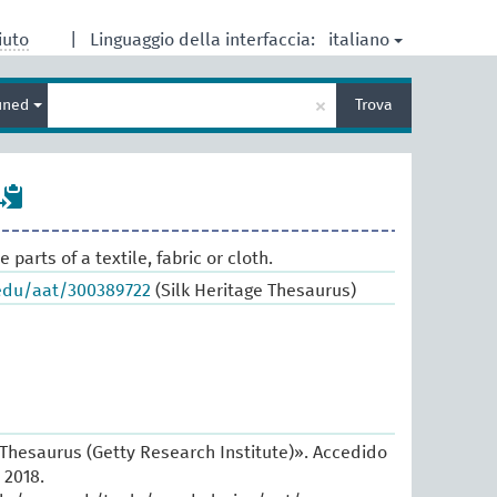
italiano
iuto
|
Linguaggio della interfaccia:
Inserisci
×
ined
Trova
un
termine
per
la
ricerca
e parts of a textile, fabric or cloth.
.edu/aat/300389722
(Silk Heritage Thesaurus)
 Thesaurus (Getty Research Institute)». Accedido
 2018.