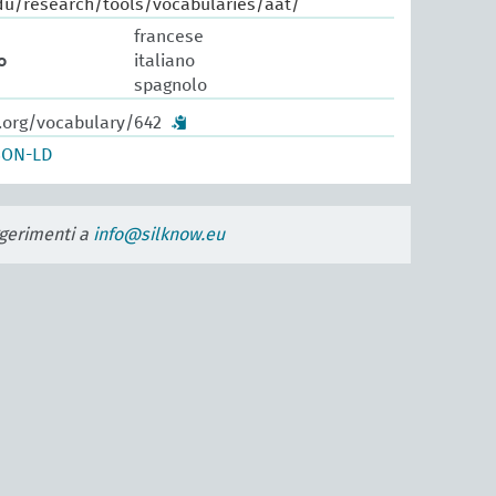
du/research/tools/vocabularies/aat/
francese
o
italiano
spagnolo
w.org/vocabulary/642
SON-LD
uggerimenti a
info@silknow.eu