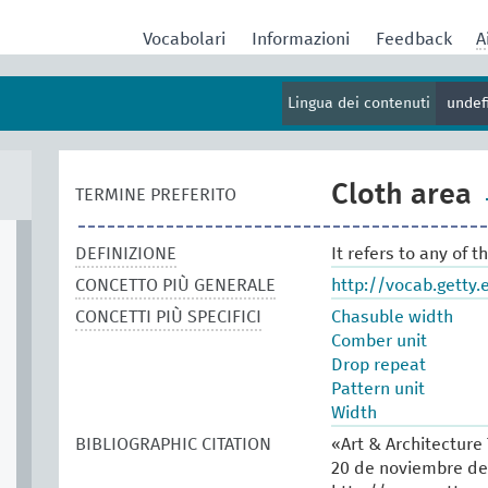
Vocabolari
Informazioni
Feedback
A
Lingua dei contenuti
undef
Cloth area
TERMINE PREFERITO
DEFINIZIONE
It refers to any of th
CONCETTO PIÙ GENERALE
http://vocab.getty
CONCETTI PIÙ SPECIFICI
Chasuble width
Comber unit
Drop repeat
Pattern unit
Width
BIBLIOGRAPHIC CITATION
«Art & Architecture
20 de noviembre de