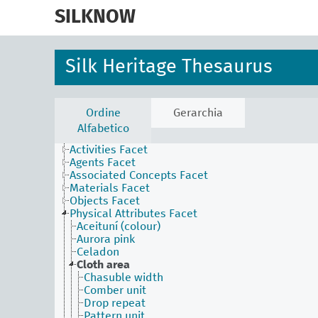
skip
to
SILKNOW
main
content
Silk Heritage Thesaurus
Ordine
Gerarchia
Alfabetico
Activities Facet
Agents Facet
Associated Concepts Facet
Materials Facet
Objects Facet
Physical Attributes Facet
Aceituní (colour)
Aurora pink
Celadon
Cloth area
Chasuble width
Comber unit
Drop repeat
Pattern unit