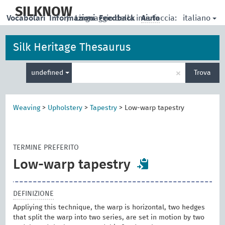
skip
to
SILKNOW
italiano
Vocabolari
Informazioni
|
Linguaggio della interfaccia:
Feedback
Aiuto
main
content
Silk Heritage Thesaurus
Inserisci
×
undefined
Trova
un
termine
per
la
Weaving
>
Upholstery
>
Tapestry
>
Low-warp tapestry
ricerca
TERMINE PREFERITO
Low-warp tapestry
DEFINIZIONE
Appliying this technique, the warp is horizontal, two hedges
that split the warp into two series, are set in motion by two