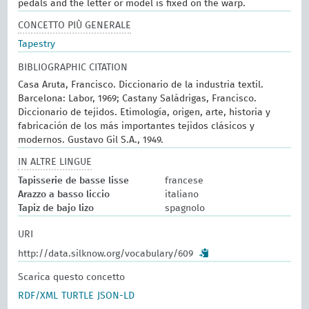
pedals and the letter or model is fixed on the warp.
CONCETTO PIÙ GENERALE
Tapestry
BIBLIOGRAPHIC CITATION
Casa Aruta, Francisco. Diccionario de la industria textil.
Barcelona: Labor, 1969; Castany Saládrigas, Francisco.
Diccionario de tejidos. Etimología, origen, arte, historia y
fabricación de los más importantes tejidos clásicos y
modernos. Gustavo Gil S.A., 1949.
IN ALTRE LINGUE
Tapisserie de basse lisse
francese
Arazzo a basso liccio
italiano
Tapiz de bajo lizo
spagnolo
URI
http://data.silknow.org/vocabulary/609
Scarica questo concetto
RDF/XML
TURTLE
JSON-LD