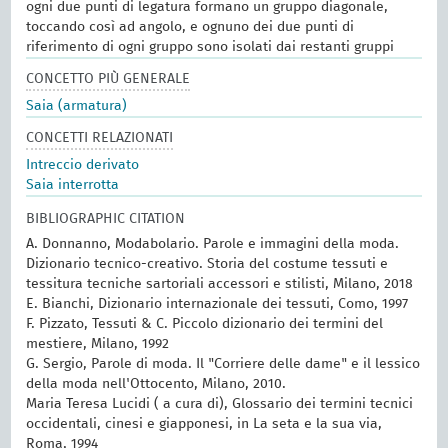
ogni due punti di legatura formano un gruppo diagonale,
toccando così ad angolo, e ognuno dei due punti di
riferimento di ogni gruppo sono isolati dai restanti gruppi
CONCETTO PIÙ GENERALE
Saia (armatura)
CONCETTI RELAZIONATI
Intreccio derivato
Saia interrotta
BIBLIOGRAPHIC CITATION
A. Donnanno, Modabolario. Parole e immagini della moda.
Dizionario tecnico-creativo. Storia del costume tessuti e
tessitura tecniche sartoriali accessori e stilisti, Milano, 2018
E. Bianchi, Dizionario internazionale dei tessuti, Como, 1997
F. Pizzato, Tessuti & C. Piccolo dizionario dei termini del
mestiere, Milano, 1992
G. Sergio, Parole di moda. Il "Corriere delle dame" e il lessico
della moda nell'Ottocento, Milano, 2010.
Maria Teresa Lucidi ( a cura di), Glossario dei termini tecnici
occidentali, cinesi e giapponesi, in La seta e la sua via,
Roma, 1994