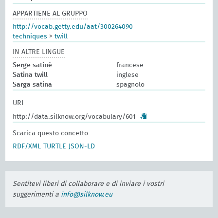
APPARTIENE AL GRUPPO
http://vocab.getty.edu/aat/300264090
techniques
>
twill
IN ALTRE LINGUE
Serge satiné
francese
Satina twill
inglese
Sarga satina
spagnolo
URI
http://data.silknow.org/vocabulary/601
Scarica questo concetto
RDF/XML
TURTLE
JSON-LD
Sentitevi liberi di collaborare e di inviare i vostri
suggerimenti a
info@silknow.eu