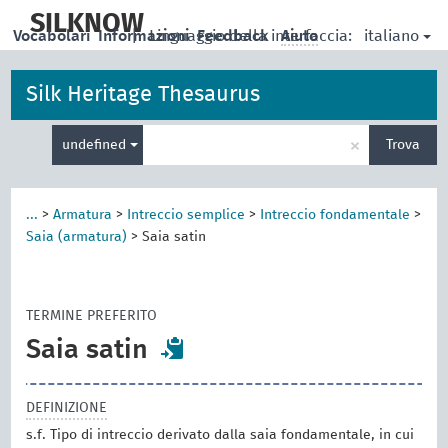
skip
to
SILKNOW
italiano
Vocabolari
Informazioni
|
Linguaggio della interfaccia:
Feedback
Aiuto
main
content
Silk Heritage Thesaurus
Inserisci
×
undefined
Trova
un
termine
per
la
...
>
Armatura
>
Intreccio semplice
>
Intreccio fondamentale
>
ricerca
Saia (armatura)
>
Saia satin
TERMINE PREFERITO
Saia satin
DEFINIZIONE
s.f. Tipo di intreccio derivato dalla saia fondamentale, in cui