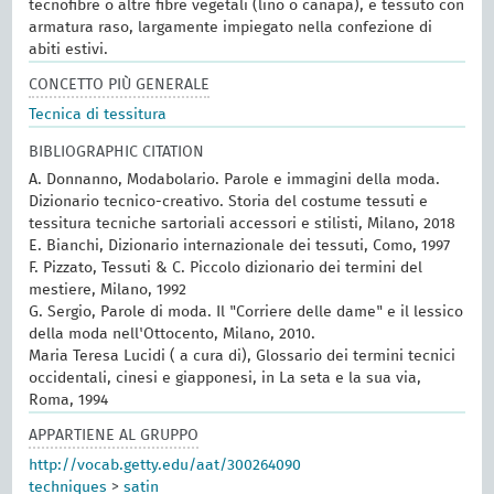
tecnofibre o altre fibre vegetali (lino o canapa), e tessuto con
armatura raso, largamente impiegato nella confezione di
abiti estivi.
CONCETTO PIÙ GENERALE
Tecnica di tessitura
BIBLIOGRAPHIC CITATION
A. Donnanno, Modabolario. Parole e immagini della moda.
Dizionario tecnico-creativo. Storia del costume tessuti e
tessitura tecniche sartoriali accessori e stilisti, Milano, 2018
E. Bianchi, Dizionario internazionale dei tessuti, Como, 1997
F. Pizzato, Tessuti & C. Piccolo dizionario dei termini del
mestiere, Milano, 1992
G. Sergio, Parole di moda. Il "Corriere delle dame" e il lessico
della moda nell'Ottocento, Milano, 2010.
Maria Teresa Lucidi ( a cura di), Glossario dei termini tecnici
occidentali, cinesi e giapponesi, in La seta e la sua via,
Roma, 1994
APPARTIENE AL GRUPPO
http://vocab.getty.edu/aat/300264090
techniques
>
satin