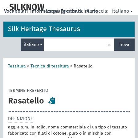
skip
to
SILKNOW
italiano
Vocabolari
Informazioni
|
Linguaggio della interfaccia:
Feedback
Aiuto
main
content
Silk Heritage Thesaurus
Inserisci
×
italiano
Trova
un
termine
per
la
Tessitura
>
Tecnica di tessitura
>
Rasatello
ricerca
TERMINE PREFERITO
Rasatello
DEFINIZIONE
agg. e s.m. In Italia, nome commerciale di un tipo di tessuto
fabbricato con filati di cotone, puro o in mischia con