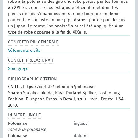
robe à la polonaise désigne une robe portée par les femmes
au XVIIe s., dont le dos est ajusté et cambré et dont les
pièces de dos s'épanouissent sur une tournure en demi-
panier. Elle consiste en une jupe drapée portée par-dessus
un jupon. Le terme "polonaise" a aussi été appliquée à un
type de robe apparue à la fin du XIXe. s.
CONCETTO PIÙ GENERALE
Vêtements civils
CONCETTI RELAZIONATI
Soie grège
BIBLIOGRAPHIC CITATION
CNRTL, https://cnrtl.fr/definition/polonaise
Sharon Sadako Takeda, Kaye Durland Spilker, Fashioning
Fashion: European Dress in Detail, 1700 - 1915, Prestel USA,
2010.
IN ALTRE LINGUE
Polonaise
inglese
robe à la polonaise
Polonaise
italiano