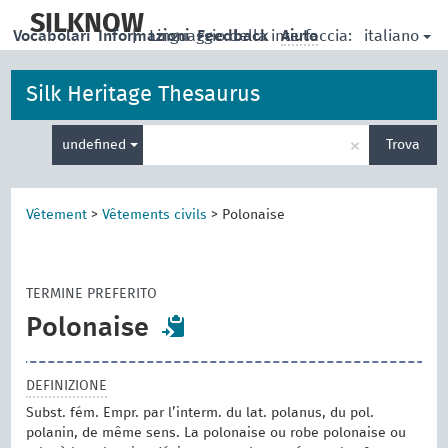
skip
to
SILKNOW
italiano
Vocabolari
Informazioni
|
Linguaggio della interfaccia:
Feedback
Aiuto
main
content
Silk Heritage Thesaurus
Inserisci
×
undefined
Trova
un
termine
per
la
Vêtement
>
Vêtements civils
>
Polonaise
ricerca
TERMINE PREFERITO
Polonaise
DEFINIZIONE
Subst. fém. Empr. par l’interm. du lat. polanus, du pol.
polanin, de même sens. La polonaise ou robe polonaise ou