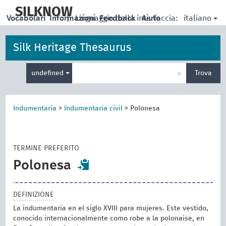
skip
to
SILKNOW
italiano
Vocabolari
Informazioni
|
Linguaggio della interfaccia:
Feedback
Aiuto
main
content
Silk Heritage Thesaurus
Inserisci
×
undefined
Trova
un
termine
per
la
Indumentaria
>
Indumentaria civil
>
Polonesa
ricerca
TERMINE PREFERITO
Polonesa
DEFINIZIONE
La indumentaria en el siglo XVIII para mujeres. Este vestido,
conocido internacionalmente como robe a la polonaise, en