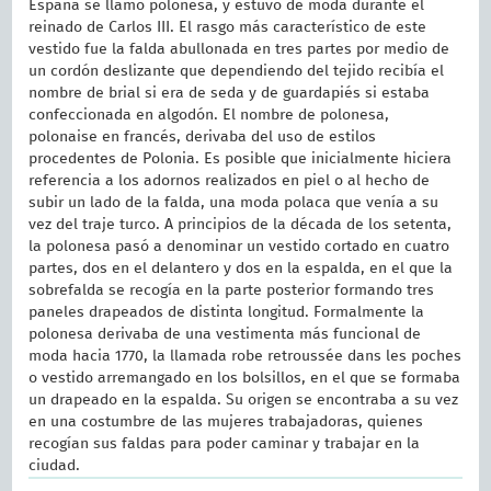
España se llamó polonesa, y estuvo de moda durante el
reinado de Carlos III. El rasgo más característico de este
vestido fue la falda abullonada en tres partes por medio de
un cordón deslizante que dependiendo del tejido recibía el
nombre de brial si era de seda y de guardapiés si estaba
confeccionada en algodón. El nombre de polonesa,
polonaise en francés, derivaba del uso de estilos
procedentes de Polonia. Es posible que inicialmente hiciera
referencia a los adornos realizados en piel o al hecho de
subir un lado de la falda, una moda polaca que venía a su
vez del traje turco. A principios de la década de los setenta,
la polonesa pasó a denominar un vestido cortado en cuatro
partes, dos en el delantero y dos en la espalda, en el que la
sobrefalda se recogía en la parte posterior formando tres
paneles drapeados de distinta longitud. Formalmente la
polonesa derivaba de una vestimenta más funcional de
moda hacia 1770, la llamada robe retroussée dans les poches
o vestido arremangado en los bolsillos, en el que se formaba
un drapeado en la espalda. Su origen se encontraba a su vez
en una costumbre de las mujeres trabajadoras, quienes
recogían sus faldas para poder caminar y trabajar en la
ciudad.