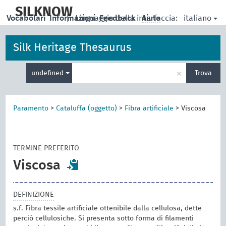
skip
to
SILKNOW
italiano
Vocabolari
Informazioni
|
Linguaggio della interfaccia:
Feedback
Aiuto
main
content
Silk Heritage Thesaurus
Inserisci
×
undefined
Trova
un
termine
per
la
Paramento
>
Cataluffa (oggetto)
>
Fibra artificiale
>
Viscosa
ricerca
TERMINE PREFERITO
Viscosa
DEFINIZIONE
s.f. Fibra tessile artificiale ottenibile dalla cellulosa, dette
perciò cellulosiche. Si presenta sotto forma di filamenti