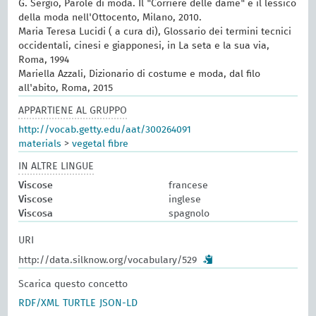
G. Sergio, Parole di moda. Il "Corriere delle dame" e il lessico
della moda nell'Ottocento, Milano, 2010.
Maria Teresa Lucidi ( a cura di), Glossario dei termini tecnici
occidentali, cinesi e giapponesi, in La seta e la sua via,
Roma, 1994
Mariella Azzali, Dizionario di costume e moda, dal filo
all'abito, Roma, 2015
APPARTIENE AL GRUPPO
http://vocab.getty.edu/aat/300264091
materials
>
vegetal fibre
IN ALTRE LINGUE
Viscose
francese
Viscose
inglese
Viscosa
spagnolo
URI
http://data.silknow.org/vocabulary/529
Scarica questo concetto
RDF/XML
TURTLE
JSON-LD