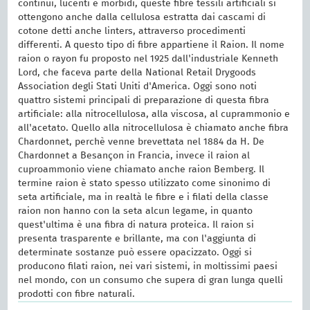
continui, lucenti e morbidi, queste fibre tessili artificiali si
ottengono anche dalla cellulosa estratta dai cascami di
cotone detti anche linters, attraverso procedimenti
differenti. A questo tipo di fibre appartiene il Raion. Il nome
raion o rayon fu proposto nel 1925 dall'industriale Kenneth
Lord, che faceva parte della National Retail Drygoods
Association degli Stati Uniti d'America. Oggi sono noti
quattro sistemi principali di preparazione di questa fibra
artificiale: alla nitrocellulosa, alla viscosa, al cuprammonio e
all'acetato. Quello alla nitrocellulosa è chiamato anche fibra
Chardonnet, perchè venne brevettata nel 1884 da H. De
Chardonnet a Besançon in Francia, invece il raion al
cuproammonio viene chiamato anche raion Bemberg. Il
termine raion è stato spesso utilizzato come sinonimo di
seta artificiale, ma in realtà le fibre e i filati della classe
raion non hanno con la seta alcun legame, in quanto
quest'ultima è una fibra di natura proteica. Il raion si
presenta trasparente e brillante, ma con l'aggiunta di
determinate sostanze può essere opacizzato. Oggi si
producono filati raion, nei vari sistemi, in moltissimi paesi
nel mondo, con un consumo che supera di gran lunga quelli
prodotti con fibre naturali.