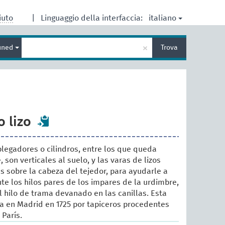
italiano
iuto
|
Linguaggio della interfaccia:
Inserisci
×
ined
Trova
un
termine
per
la
ricerca
o lizo
 plegadores o cilindros, entre los que queda
 son verticales al suelo, y las varas de lizos
 sobre la cabeza del tejedor, para ayudarle a
 los hilos pares de los impares de la urdimbre,
el hilo de trama devanado en las canillas. Esta
ía en Madrid en 1725 por tapiceros procedentes
 París.