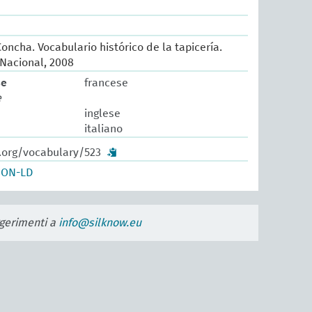
oncha. Vocabulario histórico de la tapicería.
Nacional, 2008
se
francese
e
inglese
italiano
w.org/vocabulary/523
SON-LD
uggerimenti a
info@silknow.eu