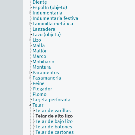
Diente
EspolÍn (objeto)
Indumentaria
Indumentaria festiva
Laminilla metálica
Lanzadera
Lazo (objeto)
Lizo
Malla
Mallón
Marco
Mobiliario
Montura
Paramentos
Pasamanería
Peine
Plegador
Plomo
Tarjeta perforada
Telar
Telar de varillas
Telar de alto lizo
Telar de bajo lizo
Telar de botones
Telar de cartones