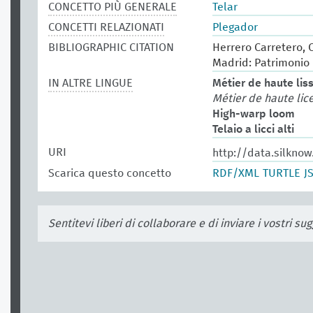
CONCETTO PIÙ GENERALE
Telar
CONCETTI RELAZIONATI
Plegador
BIBLIOGRAPHIC CITATION
Herrero Carretero, C
Madrid: Patrimonio 
IN ALTRE LINGUE
Métier de haute lis
Métier de haute lic
High-warp loom
Telaio a licci alti
URI
http://data.silkno
Scarica questo concetto
RDF/XML
TURTLE
J
Sentitevi liberi di collaborare e di inviare i vostri s