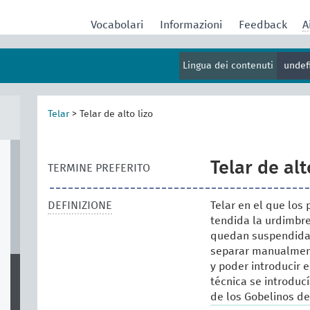
Vocabolari
Informazioni
Feedback
A
Lingua dei contenuti
undef
Telar
>
Telar de alto lizo
Telar de alt
TERMINE PREFERITO
DEFINIZIONE
Telar en el que los
tendida la urdimbre,
quedan suspendidas
separar manualmente
y poder introducir 
técnica se introduc
de los Gobelinos de