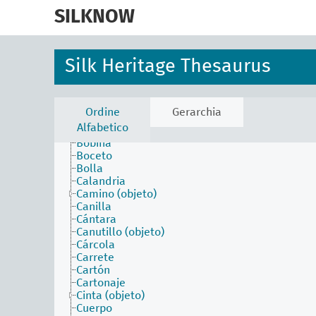
skip
faceta actividades
to
SILKNOW
faceta agentes
main
faceta atributos físicos
content
faceta conceptos asociados
faceta estilos y periodos
Silk Heritage Thesaurus
faceta materiales
faceta objetos
Aguja
Arcada
Ordine
Gerarchia
Arnés
Alfabetico
Batán
Bobina
Boceto
Bolla
Calandria
Camino (objeto)
Canilla
Cántara
Canutillo (objeto)
Cárcola
Carrete
Cartón
Cartonaje
Cinta (objeto)
Cuerpo