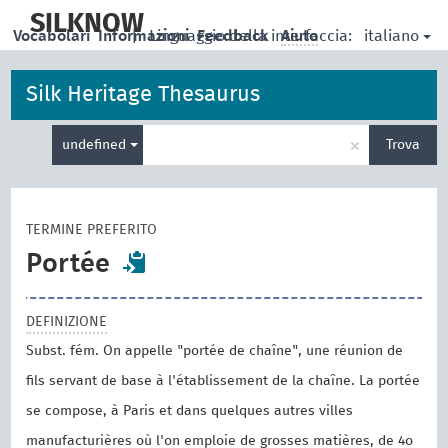
skip
to
SILKNOW
italiano
Vocabolari
Informazioni
|
Linguaggio della interfaccia:
Feedback
Aiuto
main
content
Silk Heritage Thesaurus
Inserisci
×
undefined
Trova
un
termine
per
la
TERMINE PREFERITO
ricerca
Portée
DEFINIZIONE
Subst. fém. On appelle "portée de chaîne", une réunion de
fils servant de base à l'établissement de la chaîne. La portée
se compose, à Paris et dans quelques autres villes
manufacturières où l'on emploie de grosses matières, de 4o