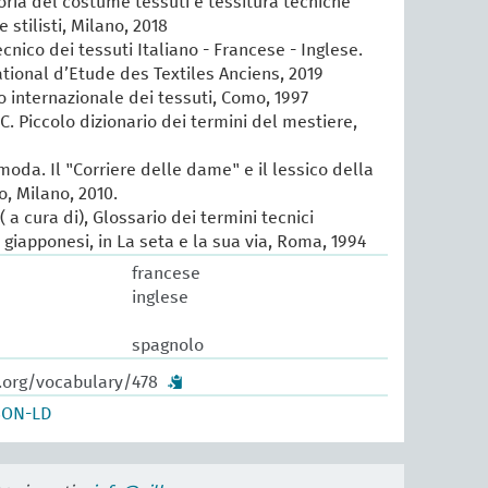
oria del costume tessuti e tessitura tecniche
e stilisti, Milano, 2018
cnico dei tessuti Italiano - Francese - Inglese.
ational d’Etude des Textiles Anciens, 2019
io internazionale dei tessuti, Como, 1997
 C. Piccolo dizionario dei termini del mestiere,
 moda. Il "Corriere delle dame" e il lessico della
, Milano, 2010.
 a cura di), Glossario dei termini tecnici
e giapponesi, in La seta e la sua via, Roma, 1994
francese
inglese
spagnolo
w.org/vocabulary/478
SON-LD