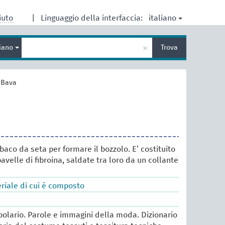
italiano
iuto
|
Linguaggio della interfaccia:
Inserisci
×
liano
Trova
un
termine
per
la
>
Bava
ricerca
 baco da seta per formare il bozzolo. E’ costituito
avelle di fibroina, saldate tra loro da un collante
eriale di cui è composto
lario. Parole e immagini della moda. Dizionario