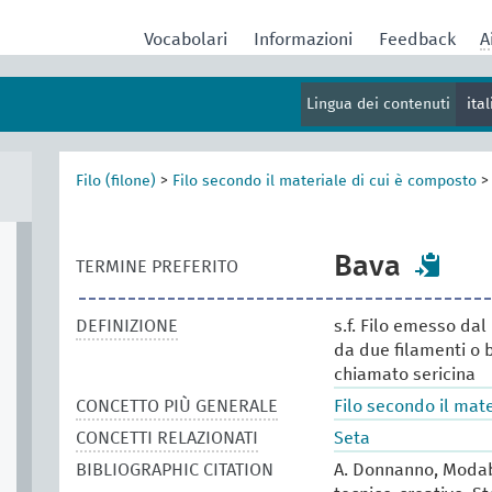
Vocabolari
Informazioni
Feedback
A
Lingua dei contenuti
ita
Filo (filone)
>
Filo secondo il materiale di cui è composto
Bava
TERMINE PREFERITO
DEFINIZIONE
s.f. Filo emesso dal
da due filamenti o b
chiamato sericina
CONCETTO PIÙ GENERALE
Filo secondo il mat
CONCETTI RELAZIONATI
Seta
BIBLIOGRAPHIC CITATION
A. Donnanno, Modabo