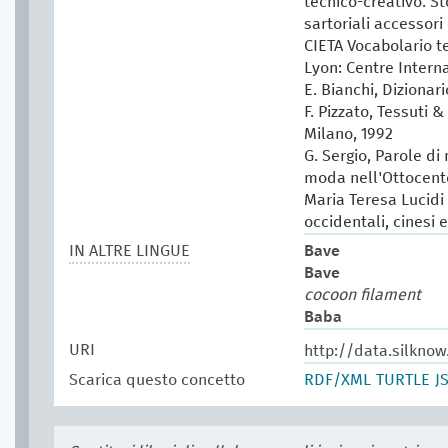
tecnico-creativo. St
sartoriali accessori 
CIETA Vocabolario te
Lyon: Centre Intern
E. Bianchi, Dizionar
F. Pizzato, Tessuti &
Milano, 1992
G. Sergio, Parole di
moda nell'Ottocento
Maria Teresa Lucidi (
occidentali, cinesi 
IN ALTRE LINGUE
Bave
Bave
cocoon filament
Baba
URI
http://data.silkno
Scarica questo concetto
RDF/XML
TURTLE
J