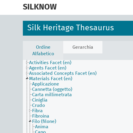
skip
to
SILKNOW
main
content
Silk Heritage Thesaurus
Ordine
Gerarchia
Alfabetico
Activities Facet (en)
Agents Facet (en)
Associated Concepts Facet (en)
Materials Facet (en)
Applicazione
Cannetta (oggetto)
Carta millimetrata
Ciniglia
Crudo
Fibra
Fibroina
Filo (filone)
Anima
Capo