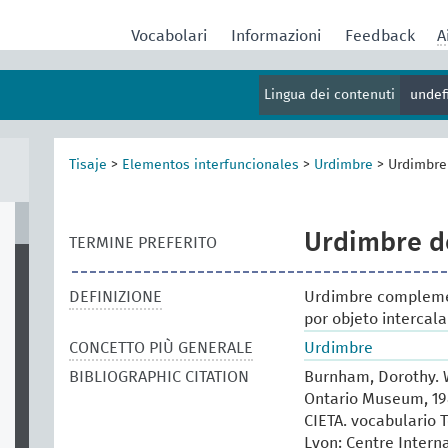
Vocabolari
Informazioni
Feedback
A
Lingua dei contenuti
undef
Tisaje
>
Elementos interfuncionales
>
Urdimbre
>
Urdimbre
Urdimbre 
TERMINE PREFERITO
DEFINIZIONE
Urdimbre compleme
por objeto intercal
CONCETTO PIÙ GENERALE
Urdimbre
BIBLIOGRAPHIC CITATION
Burnham, Dorothy. W
Ontario Museum, 19
CIETA. vocabulario T
Lyon: Centre Intern