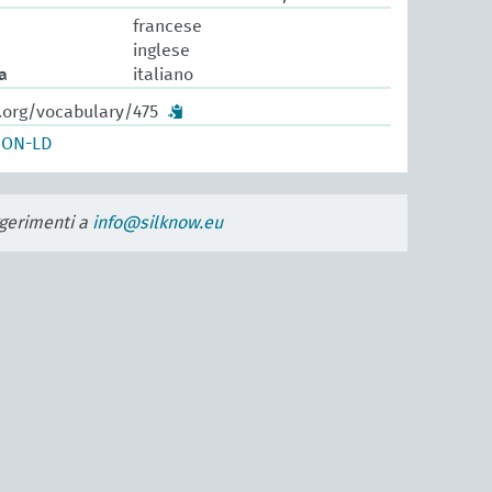
francese
inglese
a
italiano
.org/vocabulary/475
SON-LD
uggerimenti a
info@silknow.eu