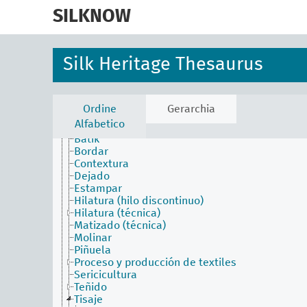
skip
to
SILKNOW
main
content
Silk Heritage Thesaurus
Ordine
Gerarchia
faceta actividades
Alfabetico
Batido de la seda
Batik
Bordar
Contextura
Dejado
Estampar
Hilatura (hilo discontinuo)
Hilatura (técnica)
Matizado (técnica)
Molinar
Piñuela
Proceso y producción de textiles
Sericicultura
Teñido
Tisaje