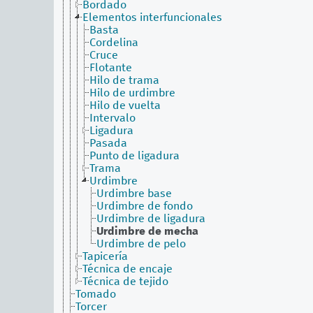
Bordado
Elementos interfuncionales
Basta
Cordelina
Cruce
Flotante
Hilo de trama
Hilo de urdimbre
Hilo de vuelta
Intervalo
Ligadura
Pasada
Punto de ligadura
Trama
Urdimbre
Urdimbre base
Urdimbre de fondo
Urdimbre de ligadura
Urdimbre de mecha
Urdimbre de pelo
Tapicería
Técnica de encaje
Técnica de tejido
Tomado
Torcer