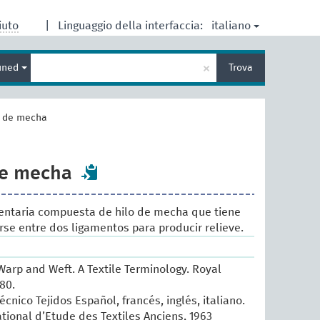
italiano
iuto
|
Linguaggio della interfaccia:
Inserisci
×
ined
Trova
un
termine
per
la
 de mecha
ricerca
de mecha
ntaria compuesta de hilo de mecha que tiene
arse entre dos ligamentos para producir relieve.
arp and Weft. A Textile Terminology. Royal
80.
écnico Tejidos Español, francés, inglés, italiano.
ational d’Etude des Textiles Anciens, 1963