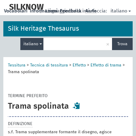
skip
to
SILKNOW
italiano
Vocabolari
Informazioni
|
Linguaggio della interfaccia:
Feedback
Aiuto
main
content
Silk Heritage Thesaurus
Inserisci
×
italiano
Trova
un
termine
per
la
Tessitura
>
Tecnica di tessitura
>
Effetto
>
Effetto di trama
>
ricerca
Trama spolinata
TERMINE PREFERITO
Trama spolinata
DEFINIZIONE
s.f. Trama supplementare formante il disegno, agisce