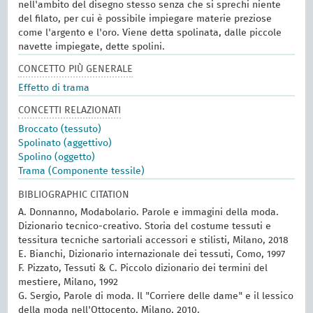
nell'ambito del disegno stesso senza che si sprechi niente
del filato, per cui è possibile impiegare materie preziose
come l'argento e l'oro. Viene detta spolinata, dalle piccole
navette impiegate, dette spolini.
CONCETTO PIÙ GENERALE
Effetto di trama
CONCETTI RELAZIONATI
Broccato (tessuto)
Spolinato (aggettivo)
Spolino (oggetto)
Trama (Componente tessile)
BIBLIOGRAPHIC CITATION
A. Donnanno, Modabolario. Parole e immagini della moda.
Dizionario tecnico-creativo. Storia del costume tessuti e
tessitura tecniche sartoriali accessori e stilisti, Milano, 2018
E. Bianchi, Dizionario internazionale dei tessuti, Como, 1997
F. Pizzato, Tessuti & C. Piccolo dizionario dei termini del
mestiere, Milano, 1992
G. Sergio, Parole di moda. Il "Corriere delle dame" e il lessico
della moda nell'Ottocento, Milano, 2010.