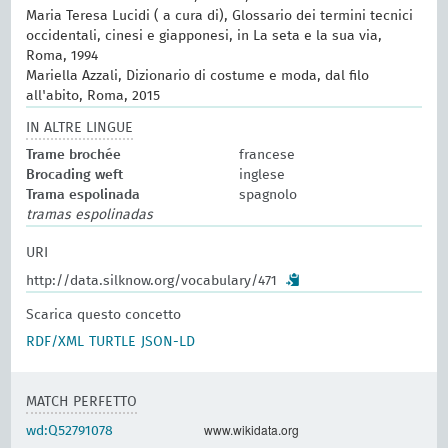
Maria Teresa Lucidi ( a cura di), Glossario dei termini tecnici
occidentali, cinesi e giapponesi, in La seta e la sua via,
Roma, 1994
Mariella Azzali, Dizionario di costume e moda, dal filo
all'abito, Roma, 2015
IN ALTRE LINGUE
Trame brochée
francese
Brocading weft
inglese
Trama espolinada
spagnolo
tramas espolinadas
URI
http://data.silknow.org/vocabulary/471
Scarica questo concetto
RDF/XML
TURTLE
JSON-LD
MATCH PERFETTO
www.wikidata.org
wd:Q52791078