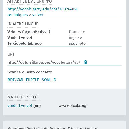
APPARTIENE AL GRUPPO
http://vocab.getty.edu/aat/300264090
techniques
>
velvet
IN ALTRE LINGUE
Velours façonné (tissu)
francese
Voided velvet
inglese
Terciopelo labrado
spagnolo
URI
http://data.silknow.org/vocabulary/459
Scarica questo concetto
RDF/XML
TURTLE
JSON-LD
MATCH PERFETTO
(en)
www.wikidata.org
voided velvet