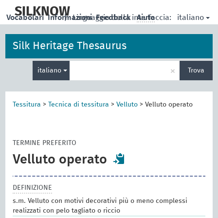
skip
to
SILKNOW
italiano
Vocabolari
Informazioni
|
Linguaggio della interfaccia:
Feedback
Aiuto
main
content
Silk Heritage Thesaurus
Inserisci
×
italiano
Trova
un
termine
per
la
Tessitura
>
Tecnica di tessitura
>
Velluto
>
Velluto operato
ricerca
TERMINE PREFERITO
Velluto operato
DEFINIZIONE
s.m. Velluto con motivi decorativi più o meno complessi
realizzati con pelo tagliato o riccio