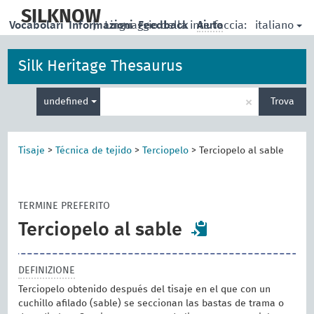
skip
to
SILKNOW
italiano
Vocabolari
Informazioni
|
Linguaggio della interfaccia:
Feedback
Aiuto
main
content
Silk Heritage Thesaurus
Inserisci
×
undefined
Trova
un
termine
per
la
Tisaje
>
Técnica de tejido
>
Terciopelo
>
Terciopelo al sable
ricerca
TERMINE PREFERITO
Terciopelo al sable
DEFINIZIONE
Terciopelo obtenido después del tisaje en el que con un
cuchillo afilado (sable) se seccionan las bastas de trama o