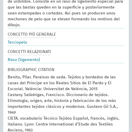
de urdimbre. Consiste en un raso de ligamento especial para
que las bastas queden en la superficie y posteriormente
sean estampadas o cortadas. Así pues se producen unos
mechones de pelo que se elevan formando los motivos del
dibujo.
CONCETTO PIÙ GENERALE
Terciopelo
CONCETTI RELAZIONATI
Raso (ligamento)
BIBLIOGRAPHIC CITATION
Benito, Pilar. Paraísos de seda. Tejidos y bordados de las
casas del Príncipe en los Reales Sitios de El Pardo y El
Escorial. València: Universitat de València, 2015
Castany Saládrigas, Francisco. Diccionario de tejidos.
Etimología, origen, arte, historia y fabricación de los más
importantes tejidos clásicos y modernos. Gustavo Gil S.A.,
1949
CIETA. vocabulario Técnico Tejidos Español, francés, inglés,
italiano. Lyon: Centre International d’Etude des Textiles
Anciens, 1963