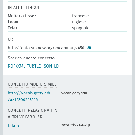
IN ALTRE LINGUE
Métier à tisser
francese
Loom
inglese
Telar
spagnolo
URI
http://data.silknow.org/vocabulary/450
Scarica questo concetto
RDF/XML
TURTLE
JSON-LD
CONCETTO MOLTO SIMILE
vocab.getty.edu
http://vocab.getty.edu
/aat/300247546
CONCETTI RELAZIONATI IN
ALTRI VOCABOLARI
www.wikidata.org
telaio