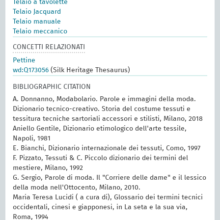
Telaio a tavolette
Telaio Jacquard
Telaio manuale
Telaio meccanico
CONCETTI RELAZIONATI
Pettine
wd:Q173056
(Silk Heritage Thesaurus)
BIBLIOGRAPHIC CITATION
A. Donnanno, Modabolario. Parole e immagini della moda.
Dizionario tecnico-creativo. Storia del costume tessuti e
tessitura tecniche sartoriali accessori e stilisti, Milano, 2018
Aniello Gentile, Dizionario etimologico dell'arte tessile,
Napoli, 1981
E. Bianchi, Dizionario internazionale dei tessuti, Como, 1997
F. Pizzato, Tessuti & C. Piccolo dizionario dei termini del
mestiere, Milano, 1992
G. Sergio, Parole di moda. Il "Corriere delle dame" e il lessico
della moda nell'Ottocento, Milano, 2010.
Maria Teresa Lucidi ( a cura di), Glossario dei termini tecnici
occidentali, cinesi e giapponesi, in La seta e la sua via,
Roma, 1994