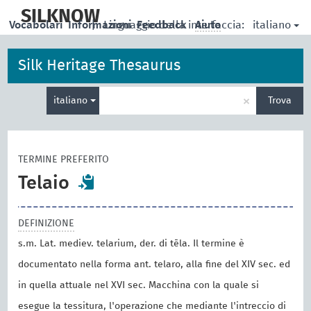
skip
to
SILKNOW
italiano
Vocabolari
Informazioni
|
Linguaggio della interfaccia:
Feedback
Aiuto
main
content
Silk Heritage Thesaurus
Inserisci
×
italiano
Trova
un
termine
per
la
TERMINE PREFERITO
ricerca
Telaio
DEFINIZIONE
s.m. Lat. mediev. telarium, der. di tēla. Il termine è
documentato nella forma ant. telaro, alla fine del XIV sec. ed
in quella attuale nel XVI sec. Macchina con la quale si
esegue la tessitura, l'operazione che mediante l'intreccio di