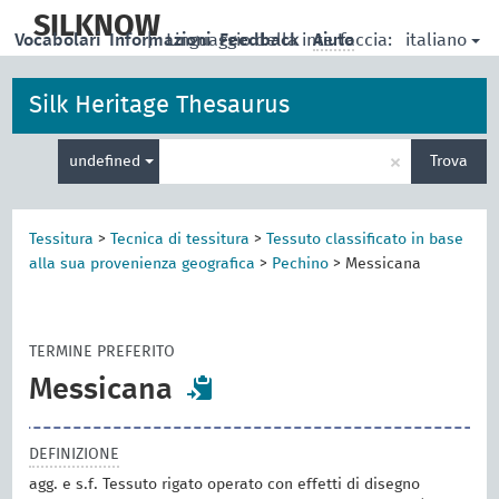
skip
to
SILKNOW
italiano
Vocabolari
Informazioni
|
Linguaggio della interfaccia:
Feedback
Aiuto
main
content
Silk Heritage Thesaurus
Inserisci
×
undefined
Trova
un
termine
per
la
Tessitura
>
Tecnica di tessitura
>
Tessuto classificato in base
ricerca
alla sua provenienza geografica
>
Pechino
>
Messicana
TERMINE PREFERITO
Messicana
DEFINIZIONE
agg. e s.f. Tessuto rigato operato con effetti di disegno