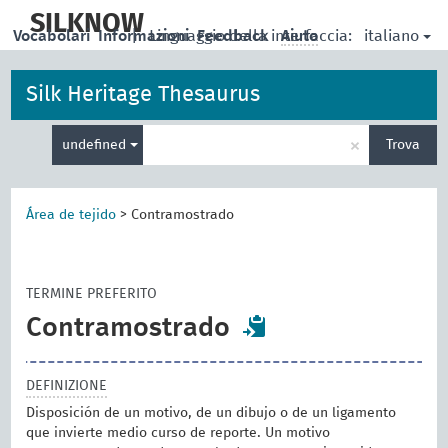
skip
to
SILKNOW
italiano
Vocabolari
Informazioni
|
Linguaggio della interfaccia:
Feedback
Aiuto
main
content
Silk Heritage Thesaurus
Inserisci
×
undefined
Trova
un
termine
per
la
Área de tejido
>
Contramostrado
ricerca
TERMINE PREFERITO
Contramostrado
DEFINIZIONE
Disposición de un motivo, de un dibujo o de un ligamento
que invierte medio curso de reporte. Un motivo