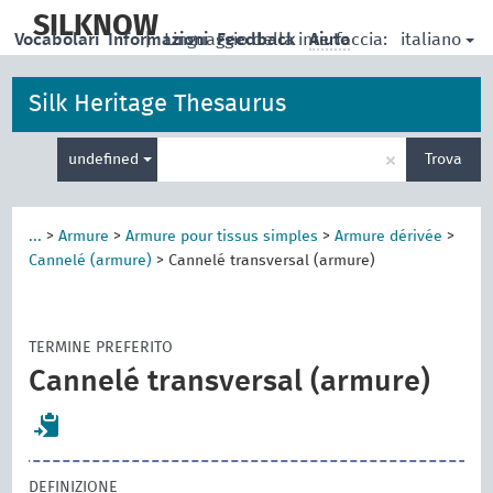
skip
to
SILKNOW
italiano
Vocabolari
Informazioni
|
Linguaggio della interfaccia:
Feedback
Aiuto
main
content
Silk Heritage Thesaurus
Inserisci
×
undefined
Trova
un
termine
per
la
...
>
Armure
>
Armure pour tissus simples
>
Armure dérivée
>
ricerca
Cannelé (armure)
>
Cannelé transversal (armure)
TERMINE PREFERITO
Cannelé transversal (armure)
DEFINIZIONE