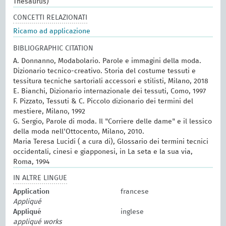
Thesaurus)
CONCETTI RELAZIONATI
Ricamo ad applicazione
BIBLIOGRAPHIC CITATION
A. Donnanno, Modabolario. Parole e immagini della moda.
Dizionario tecnico-creativo. Storia del costume tessuti e
tessitura tecniche sartoriali accessori e stilisti, Milano, 2018
E. Bianchi, Dizionario internazionale dei tessuti, Como, 1997
F. Pizzato, Tessuti & C. Piccolo dizionario dei termini del
mestiere, Milano, 1992
G. Sergio, Parole di moda. Il "Corriere delle dame" e il lessico
della moda nell'Ottocento, Milano, 2010.
Maria Teresa Lucidi ( a cura di), Glossario dei termini tecnici
occidentali, cinesi e giapponesi, in La seta e la sua via,
Roma, 1994
IN ALTRE LINGUE
Application
francese
Appliqué
Appliqué
inglese
appliqué works