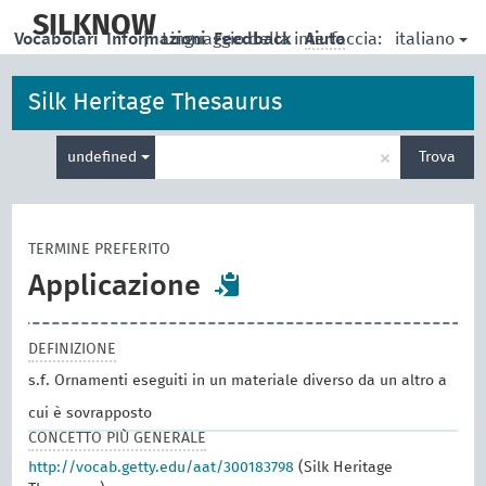
skip
to
SILKNOW
italiano
Vocabolari
Informazioni
|
Linguaggio della interfaccia:
Feedback
Aiuto
main
content
Silk Heritage Thesaurus
Inserisci
×
undefined
Trova
un
termine
per
la
TERMINE PREFERITO
ricerca
Applicazione
DEFINIZIONE
s.f. Ornamenti eseguiti in un materiale diverso da un altro a
cui è sovrapposto
CONCETTO PIÙ GENERALE
http://vocab.getty.edu/aat/300183798
(Silk Heritage