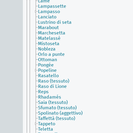
Lamé
Lampassette
Lampasso
Lanciato
Lustrino di seta
Marabout
Marchesetta
Matelassé
Mistoseta
Nobleza
Orlo a punte
Ottoman
Pongée
Popeline
Rasatello
Raso (tessuto)
Raso di Lione
Reps
Rhadamés
Saia (tessuto)
Sfumato (tessuto)
Spolinato (aggettivo)
Taffettà (tessuto)
Tappeto
Teletta