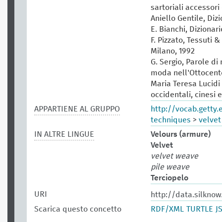
sartoriali accessori 
Aniello Gentile, Diz
E. Bianchi, Dizionar
F. Pizzato, Tessuti &
Milano, 1992
G. Sergio, Parole di
moda nell'Ottocento
Maria Teresa Lucidi (
occidentali, cinesi 
APPARTIENE AL GRUPPO
http://vocab.getty
techniques
>
velvet
IN ALTRE LINGUE
Velours (armure)
Velvet
velvet weave
pile weave
Terciopelo
URI
http://data.silkno
Scarica questo concetto
RDF/XML
TURTLE
J