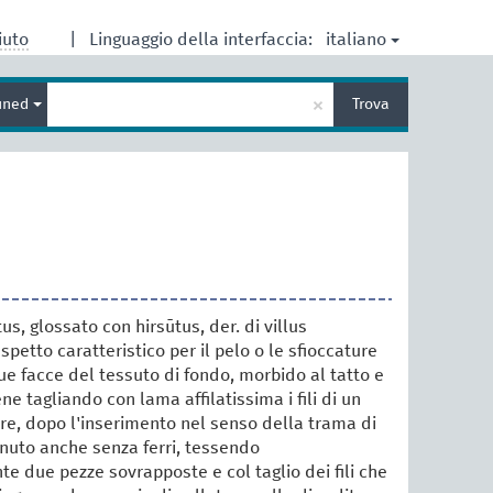
italiano
iuto
|
Linguaggio della interfaccia:
Inserisci
×
ined
Trova
un
termine
per
la
ricerca
tus, glossato con hirsūtus, der. di villus
aspetto caratteristico per il pelo o le sfioccature
due facce del tessuto di fondo, morbido al tatto e
tiene tagliando con lama affilatissima i fili di un
e, dopo l'inserimento nel senso della trama di
tenuto anche senza ferri, tessendo
due pezze sovrapposte e col taglio dei fili che