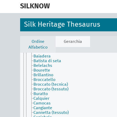
skip
Elementi interfunzionali
to
SILKNOW
Merlettatura
main
Ricamato
content
Tappezzeria
Silk Heritage Thesaurus
Tecnica di tessitura
Alberoni
Anacoste
Anafaya
Ordine
Gerarchia
Atractiva
Aurora
Alfabetico
Austria
Baiadera
Batista di seta
Belelachs
Bourette
Brillantino
Broccatello
Broccato (tecnica)
Broccato (tessuto)
Buratto
Calquier
Camocas
Cangiante
Cannetta (tessuto)