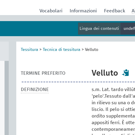
Vocabolari
Informazioni
Feedback
A
Lingua dei contenuti
undef
Tessitura
>
Tecnica di tessitura
>
Velluto
Velluto
TERMINE PREFERITO
DEFINIZIONE
s.m. Lat. tardo villū
'pelo'.Tessuto dall'
in rilievo su una o 
liscio. Il pelo si ot
ordito supplementar
appositi ferri. È ot
contemporaneamente 