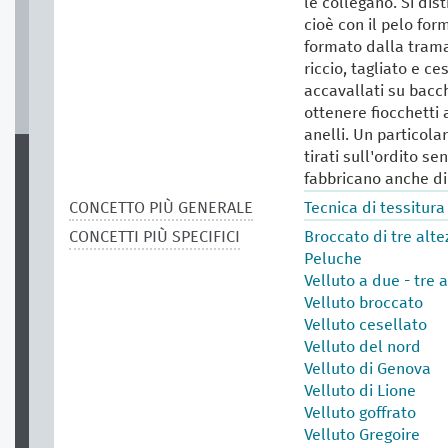
le collegano. Si dis
cioè con il pelo for
formato dalla trama.
riccio, tagliato e ce
accavallati su bacch
ottenere fiocchetti a
anelli. Un particolar
tirati sull'ordito se
fabbricano anche di
CONCETTO PIÙ GENERALE
Tecnica di tessitura
CONCETTI PIÙ SPECIFICI
Broccato di tre alte
Peluche
Velluto a due - tre 
Velluto broccato
Velluto cesellato
Velluto del nord
Velluto di Genova
Velluto di Lione
Velluto goffrato
Velluto Gregoire