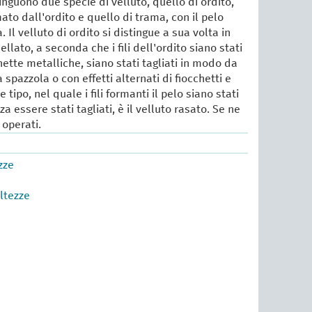
tinguono due specie di velluto, quello di ordito,
mato dall'ordito e quello di trama, con il pelo
 Il velluto di ordito si distingue a sua volta in
sellato, a seconda che i fili dell'ordito siano stati
ette metalliche, siano stati tagliati in modo da
 spazzola o con effetti alternati di fiocchetti e
e tipo, nel quale i fili formanti il pelo siano stati
nza essere stati tagliati, è il velluto rasato. Se ne
 operati.
zze
altezze