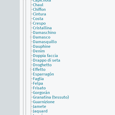
Capichola
Chaul
Chiffon
Cintura
Costa
Crespo
Cristallina
Damaschino
Damasco
Damasquillo
Dauphine
Denim
Doppia faccia
Drappo di seta
Droghetto
Effetto
Esparragón
Faglia
Felpa
Frisato
Gorgorán
Granatina (tessuto)
Guarnizione
Jamete
Jaquard