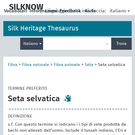
skip
to
SILKNOW
italiano
Vocabolari
Informazioni
|
Linguaggio della interfaccia:
Feedback
Aiuto
main
content
Silk Heritage Thesaurus
Inserisci
×
italiano
Trova
un
termine
per
la
Fibra
>
Fibra naturale
>
Fibra animale
>
Séta
>
Seta selvatica
ricerca
TERMINE PREFERITO
Seta selvatica
DEFINIZIONE
s.f. Con questo termine si indicano i i tipi di seta prodotta da
bachi non allevati dall'uomo. Include il tussah indiano, l'Eri e