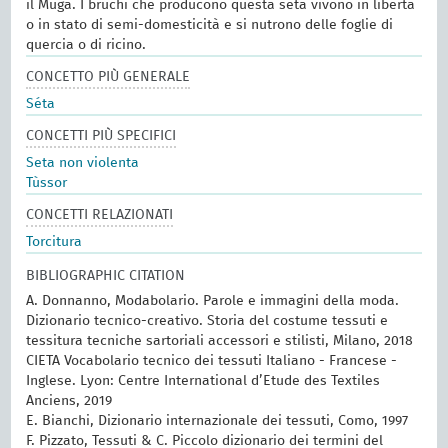
il Muga. I bruchi che producono questa seta vivono in libertà
o in stato di semi-domesticità e si nutrono delle foglie di
quercia o di ricino.
CONCETTO PIÙ GENERALE
Séta
CONCETTI PIÙ SPECIFICI
Seta non violenta
Tùssor
CONCETTI RELAZIONATI
Torcitura
BIBLIOGRAPHIC CITATION
A. Donnanno, Modabolario. Parole e immagini della moda.
Dizionario tecnico-creativo. Storia del costume tessuti e
tessitura tecniche sartoriali accessori e stilisti, Milano, 2018
CIETA Vocabolario tecnico dei tessuti Italiano - Francese -
Inglese. Lyon: Centre International d’Etude des Textiles
Anciens, 2019
E. Bianchi, Dizionario internazionale dei tessuti, Como, 1997
F. Pizzato, Tessuti & C. Piccolo dizionario dei termini del