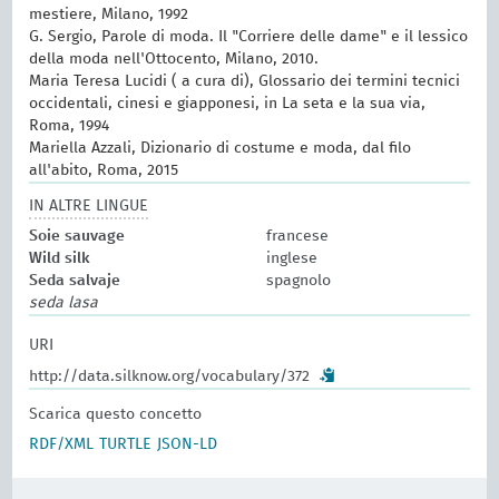
mestiere, Milano, 1992
G. Sergio, Parole di moda. Il "Corriere delle dame" e il lessico
della moda nell'Ottocento, Milano, 2010.
Maria Teresa Lucidi ( a cura di), Glossario dei termini tecnici
occidentali, cinesi e giapponesi, in La seta e la sua via,
Roma, 1994
Mariella Azzali, Dizionario di costume e moda, dal filo
all'abito, Roma, 2015
IN ALTRE LINGUE
Soie sauvage
francese
Wild silk
inglese
Seda salvaje
spagnolo
seda lasa
URI
http://data.silknow.org/vocabulary/372
Scarica questo concetto
RDF/XML
TURTLE
JSON-LD