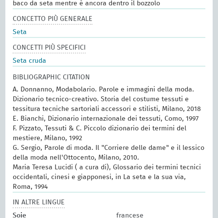
baco da seta mentre è ancora dentro il bozzolo
CONCETTO PIÙ GENERALE
Seta
CONCETTI PIÙ SPECIFICI
Seta cruda
BIBLIOGRAPHIC CITATION
A. Donnanno, Modabolario. Parole e immagini della moda.
Dizionario tecnico-creativo. Storia del costume tessuti e
tessitura tecniche sartoriali accessori e stilisti, Milano, 2018
E. Bianchi, Dizionario internazionale dei tessuti, Como, 1997
F. Pizzato, Tessuti & C. Piccolo dizionario dei termini del
mestiere, Milano, 1992
G. Sergio, Parole di moda. Il "Corriere delle dame" e il lessico
della moda nell'Ottocento, Milano, 2010.
Maria Teresa Lucidi ( a cura di), Glossario dei termini tecnici
occidentali, cinesi e giapponesi, in La seta e la sua via,
Roma, 1994
IN ALTRE LINGUE
Soie
francese