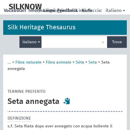
skip
to
SILKNOW
italiano
Vocabolari
Informazioni
|
Linguaggio della interfaccia:
Feedback
Aiuto
main
content
Silk Heritage Thesaurus
Inserisci
×
italiano
Trova
un
termine
per
la
...
>
Fibra naturale
>
Fibra animale
>
Séta
>
Seta
>
Seta
ricerca
annegata
TERMINE PREFERITO
Seta annegata
DEFINIZIONE
s.f. Seta filata dopo aver annegato con acqua bollente il