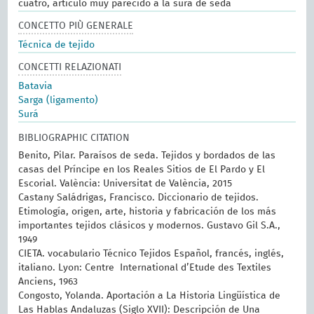
cuatro, artículo muy parecido a la surá de seda
CONCETTO PIÙ GENERALE
Técnica de tejido
CONCETTI RELAZIONATI
Batavia
Sarga (ligamento)
Surá
BIBLIOGRAPHIC CITATION
Benito, Pilar. Paraísos de seda. Tejidos y bordados de las
casas del Príncipe en los Reales Sitios de El Pardo y El
Escorial. València: Universitat de València, 2015
Castany Saládrigas, Francisco. Diccionario de tejidos.
Etimología, origen, arte, historia y fabricación de los más
importantes tejidos clásicos y modernos. Gustavo Gil S.A.,
1949
CIETA. vocabulario Técnico Tejidos Español, francés, inglés,
italiano. Lyon: Centre International d’Etude des Textiles
Anciens, 1963
Congosto, Yolanda. Aportación a La Historia Lingüística de
Las Hablas Andaluzas (Siglo XVII): Descripción de Una