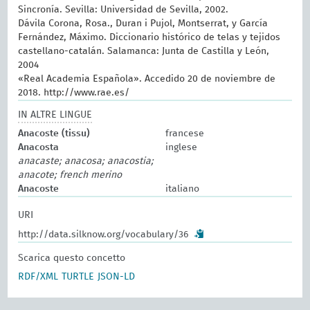
Sincronía. Sevilla: Universidad de Sevilla, 2002.
Dávila Corona, Rosa., Duran i Pujol, Montserrat, y García
Fernández, Máximo. Diccionario histórico de telas y tejidos
castellano-catalán. Salamanca: Junta de Castilla y León,
2004
«Real Academia Española». Accedido 20 de noviembre de
2018. http://www.rae.es/
IN ALTRE LINGUE
Anacoste (tissu)
francese
Anacosta
inglese
anacaste; anacosa; anacostia;
anacote; french merino
Anacoste
italiano
URI
http://data.silknow.org/vocabulary/36
Scarica questo concetto
RDF/XML
TURTLE
JSON-LD