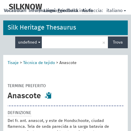
skip
to
SILKNOW
italiano
Vocabolari
Informazioni
|
Linguaggio della interfaccia:
Feedback
Aiuto
main
content
Silk Heritage Thesaurus
Inserisci
×
undefined
Trova
un
termine
per
la
Tisaje
>
Técnica de tejido
>
Anascote
ricerca
TERMINE PREFERITO
Anascote
DEFINIZIONE
Del fr. ant. anascot, y este de Hondschoote, ciudad
flamenca. Tela de seda parecida a la sarga batavia de