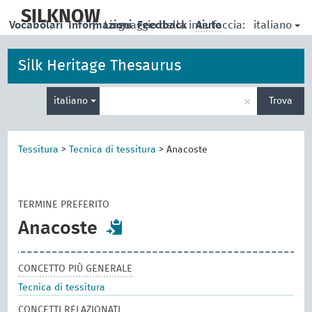
skip
to
SILKNOW
italiano
Vocabolari
Informazioni
|
Linguaggio della interfaccia:
Feedback
Aiuto
main
content
Silk Heritage Thesaurus
Inserisci
×
italiano
Trova
un
termine
per
la
Tessitura
>
Tecnica di tessitura
>
Anacoste
ricerca
TERMINE PREFERITO
Anacoste
CONCETTO PIÙ GENERALE
Tecnica di tessitura
CONCETTI RELAZIONATI