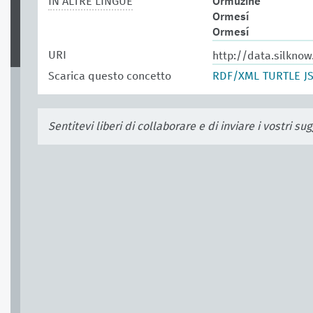
IN ALTRE LINGUE
Ormuzine
Ormesí
Ormesí
URI
http://data.silkno
Scarica questo concetto
RDF/XML
TURTLE
J
Sentitevi liberi di collaborare e di inviare i vostri s