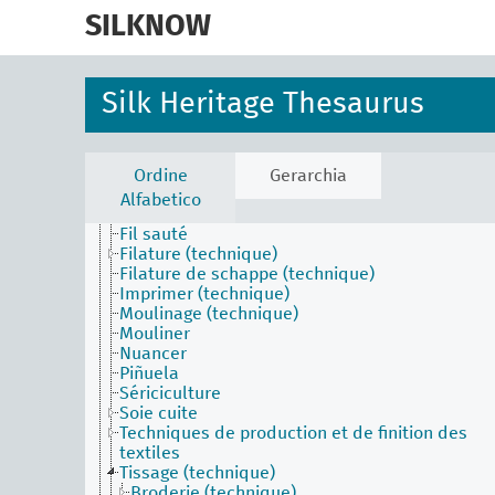
skip
to
SILKNOW
main
content
Silk Heritage Thesaurus
Activities Facet (en)
Batik
Broder
Ordine
Gerarchia
Contexture
Alfabetico
Fil pris
Fil sauté
Filature (technique)
Filature de schappe (technique)
Imprimer (technique)
Moulinage (technique)
Mouliner
Nuancer
Piñuela
Sériciculture
Soie cuite
Techniques de production et de finition des
textiles
Tissage (technique)
Broderie (technique)