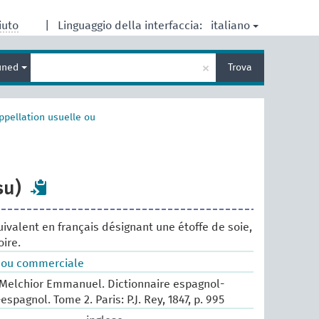
italiano
iuto
|
Linguaggio della interfaccia:
Inserisci
×
ined
Trova
un
termine
per
la
ppellation usuelle ou
ricerca
su)
ivalent en français désignant une étoffe de soie,
ire.
e ou commerciale
Melchior Emmanuel. Dictionnaire espagnol-
espagnol. Tome 2. Paris: P.J. Rey, 1847, p. 995