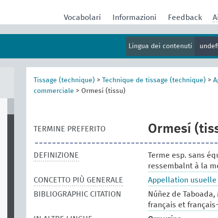
Vocabolari
Informazioni
Feedback
A
Lingua dei contenuti
undef
Tissage (technique)
>
Technique de tissage (technique)
>
A
commerciale
>
Ormesí (tissu)
Ormesí (tis
TERMINE PREFERITO
DEFINIZIONE
Terme esp. sans équ
ressembalnt à la mo
CONCETTO PIÙ GENERALE
Appellation usuell
BIBLIOGRAPHIC CITATION
Núñez de Taboada, 
français et français-