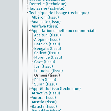
Dentelle (technique)
Tapisserie (activité)
Technique de tissage (technique)
Albéroni (tissu)
Anacoste (tissu)
Anafaya (tissu)
Appellation usuelle ou commerciale
Aceituni (tissu)
Alépine (tissu)
Batavia (tissu)
Bengala (tissu)
Calicot (tissu)
Florence (tissu)
Gaze (tissu)
Jusi (tissu)
Luquoise (tissu)
Ormesí (tissu)
Pékin (tissu)
Surah (tissu)
Apprêt du tissu (technique)
Atractiva (tissu)
Aurora (tissu)
Austria (tissu)
Batiste (tissu)