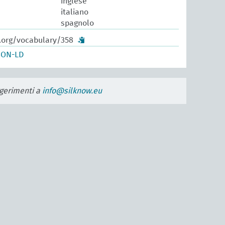
inglese
italiano
spagnolo
w.org/vocabulary/358
SON-LD
uggerimenti a
info@silknow.eu