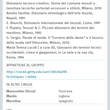
Dizionario tecnico-creativo. Storia del costume tessuti e
tessitura tecniche sartoriali accessori e stilisti, Milano, 2018
Aniello Gentile, Dizionario etimologico dell'arte tessile,
Napoli, 1981
E. Bianchi, Dizionario internazionale dei tessuti, Como, 1997
F. Pizzato, Tessuti & C. Piccolo dizionario dei termini del
mestiere, Milano, 1992
G. Sergio, Parole di moda. Il "Corriere delle dame" e il lessico
della moda nell'Ottocento, Milano, 2010.
Maria Teresa Lucidi ( a cura di), Glossario dei termini tecnici
occidentali, cinesi e giapponesi, in La seta e la sua via,
Roma, 1994
APPARTIENE AL GRUPPO
http://vocab.getty.edu/aat/300264090
techniques
>
tabby
IN ALTRE LINGUE
Mousseline (tissu)
francese
Muslin
inglese
Muselina
spagnolo