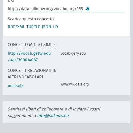
URI
http://data.silknow.org/vocabulary/355
Scarica questo concetto
RDF/XML
TURTLE
JSON-LD
CONCETTO MOLTO SIMILE
vocab.getty.edu
http://vocab.getty.edu
/aat/300014087
CONCETTI RELAZIONATI IN
ALTRI VOCABOLARI
www.wikidata.org
mussola
Sentitevi liberi di collaborare e di inviare i vostri
suggerimenti a
info@silknow.eu