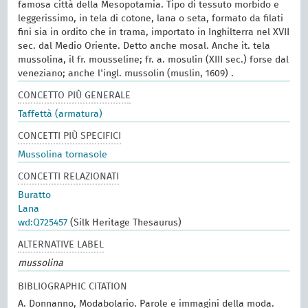
famosa città della Mesopotamia. Tipo di tessuto morbido e
leggerissimo, in tela di cotone, lana o seta, formato da filati
fini sia in ordito che in trama, importato in Inghilterra nel XVII
sec. dal Medio Oriente. Detto anche mosal. Anche it. tela
mussolina, il fr. mousseline; fr. a. mosulin (XIII sec.) forse dal
veneziano; anche l'ingl. mussolin (muslin, 1609) .
CONCETTO PIÙ GENERALE
Taffettà (armatura)
CONCETTI PIÙ SPECIFICI
Mussolina tornasole
CONCETTI RELAZIONATI
Buratto
Lana
wd:Q725457
(Silk Heritage Thesaurus)
ALTERNATIVE LABEL
mussolina
BIBLIOGRAPHIC CITATION
A. Donnanno, Modabolario. Parole e immagini della moda.