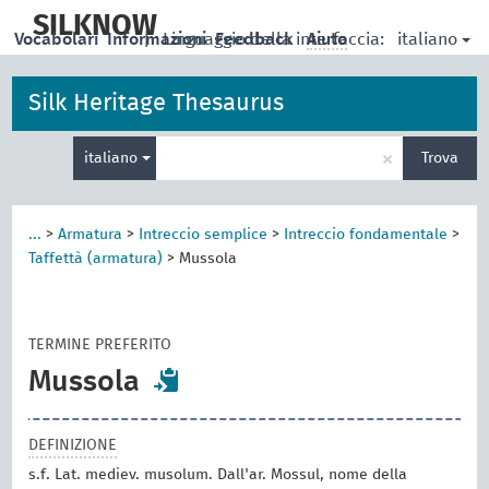
skip
to
SILKNOW
italiano
Vocabolari
Informazioni
|
Linguaggio della interfaccia:
Feedback
Aiuto
main
content
Silk Heritage Thesaurus
Inserisci
×
italiano
Trova
un
termine
per
la
...
>
Armatura
>
Intreccio semplice
>
Intreccio fondamentale
>
ricerca
Taffettà (armatura)
>
Mussola
TERMINE PREFERITO
Mussola
DEFINIZIONE
s.f. Lat. mediev. musolum. Dall'ar. Mossul, nome della