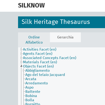
skip
to
SILKNOW
main
content
Silk Heritage Thesaurus
Ordine
Gerarchia
Alfabetico
Activities Facet (en)
Agents Facet (en)
Associated Concepts Facet (en)
Materials Facet (en)
Objects Facet (en)
Abbigliamento
Ago del telaio Jacquard
Arcata
Arredamento
Aspo
Battente
Bobina
Bolla
Bozzétto