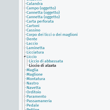
Calandra
Campo (oggetto)
Cannetta (oggetto)
Cannetta (oggetto)
Carta perforata
Cartoni
Cassino
Corpo dei licci o dei maglioni
Dente
Laccio
Laminetta
Licciatura
Liccio
Liccio di abbassata
Liccio di alzata
Maglia
Maglione
Montatura
Nastro
Navetta
Orditoio
Paramento
Passamaneria
Pedale
Pettine