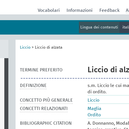
Vocabolari
Informazioni
Feedback
A
Lingua dei contenuti
ita
Liccio
>
Liccio di alzata
Liccio di al
TERMINE PREFERITO
DEFINIZIONE
s.m. Liccio le cui m
di ordito.
CONCETTO PIÙ GENERALE
Liccio
CONCETTI RELAZIONATI
Maglia
Ordito
BIBLIOGRAPHIC CITATION
A. Donnanno, Modabo