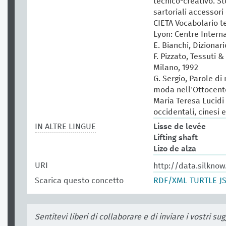
tecnico-creativo. St
sartoriali accessori 
CIETA Vocabolario te
Lyon: Centre Intern
E. Bianchi, Dizionar
F. Pizzato, Tessuti &
Milano, 1992
G. Sergio, Parole di
moda nell'Ottocento
Maria Teresa Lucidi (
occidentali, cinesi 
IN ALTRE LINGUE
Lisse de levée
Lifting shaft
Lizo de alza
URI
http://data.silkno
Scarica questo concetto
RDF/XML
TURTLE
J
Sentitevi liberi di collaborare e di inviare i vostri s