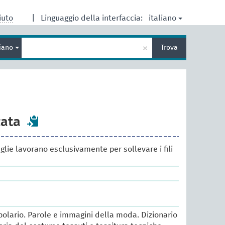
italiano
iuto
|
Linguaggio della interfaccia:
Inserisci
×
liano
Trova
un
termine
per
la
ricerca
zata
aglie lavorano esclusivamente per sollevare i fili
lario. Parole e immagini della moda. Dizionario