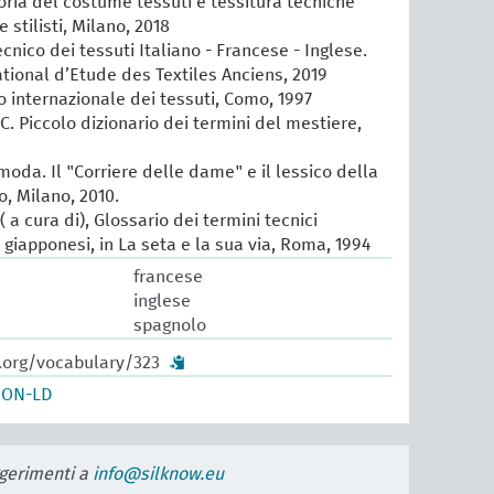
oria del costume tessuti e tessitura tecniche
e stilisti, Milano, 2018
cnico dei tessuti Italiano - Francese - Inglese.
ational d’Etude des Textiles Anciens, 2019
io internazionale dei tessuti, Como, 1997
 C. Piccolo dizionario dei termini del mestiere,
 moda. Il "Corriere delle dame" e il lessico della
, Milano, 2010.
 a cura di), Glossario dei termini tecnici
e giapponesi, in La seta e la sua via, Roma, 1994
francese
inglese
spagnolo
w.org/vocabulary/323
SON-LD
uggerimenti a
info@silknow.eu